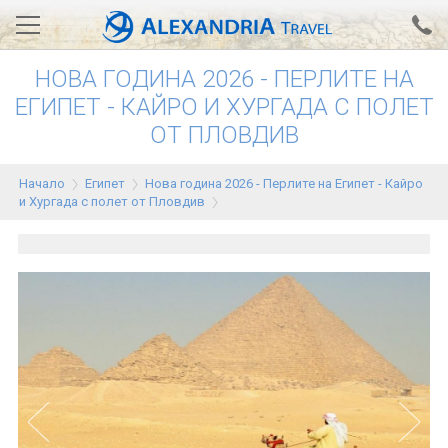
НОВА ГОДИНА 2026 - ПЕРЛИТЕ НА
Вход за агенти
Проверка на резервация
ЕГИПЕТ - КАЙРО И ХУРГАДА С ПОЛЕТ
ОТ ПЛОВДИВ
АЛЕКСАНДРИЯ хотели
Тунис
Начало
Египет
Нова година 2026 - Перлите на Египет - Кайро
и Хургада с полет от Пловдив
Турция
Гърция
Египет
Екскурзии
0700 18 308
Запитване