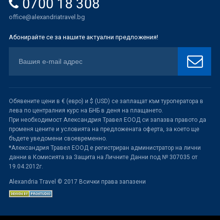
0700 18 308
office@alexandriatravel.bg
Абонирайте се за нашите актуални предложения!
Обявените цени в € (евро) и $ (USD) се заплащат към туроператора в
лева по централния курс на БНБ в деня на плащането.
При необходимост Александрия Травел ЕООД си запазва правото да
променя цените и условията на предложената оферта, за което ще
бъдете уведомени своевременно.
*Александрия Травел ЕООД е регистриран администратор на лични
данни в Комисията за Защита на Личните Данни под № 307035 от
19.04.2012г.
Alexandria Travel © 2017 Всички права запазени