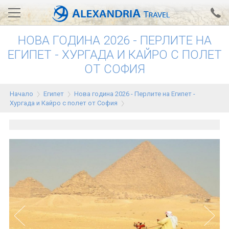
НОВА ГОДИНА 2026 - ПЕРЛИТЕ НА
Вход за агенти
Проверка на резервация
ЕГИПЕТ - ХУРГАДА И КАЙРО С ПОЛЕТ
ОТ СОФИЯ
АЛЕКСАНДРИЯ хотели
Тунис
Начало
Египет
Нова година 2026 - Перлите на Египет -
Хургада и Кайро с полет от София
Турция
Гърция
Египет
Екскурзии
0700 18 308
Запитване