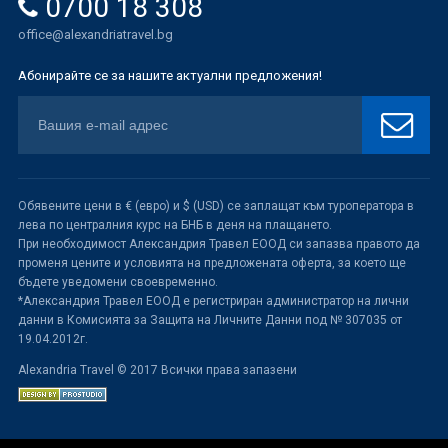
0700 18 308
office@alexandriatravel.bg
Абонирайте се за нашите актуални предложения!
Обявените цени в € (евро) и $ (USD) се заплащат към туроператора в
лева по централния курс на БНБ в деня на плащането.
При необходимост Александрия Травел ЕООД си запазва правото да
променя цените и условията на предложената оферта, за което ще
бъдете уведомени своевременно.
*Александрия Травел ЕООД е регистриран администратор на лични
данни в Комисията за Защита на Личните Данни под № 307035 от
19.04.2012г.
Alexandria Travel © 2017 Всички права запазени