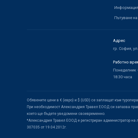
Информация 
Пътуване на
Адрес
гр. София, ул
Работно вре
Понеделник –
18.30 часа
Обявените цени в € (евро) и $ (USD) се заплащат към туропер
При необходимост Александрия Травел ЕООД си запазва прав
което ще бъдете уведомени своевременно.
*Александрия Травел ЕООД е регистриран администратор на 
307035 от 19.04.2012г.