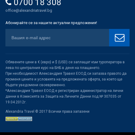
0700 18 308
office@alexandriatravel.bg
Абонирайте се за нашите актуални предложения!
Обявените цени в € (евро) и $ (USD) се заплащат към туроператора в
лева по централния курс на БНБ в деня на плащането.
При необходимост Александрия Травел ЕООД си запазва правото да
променя цените и условията на предложената оферта, за което ще
бъдете уведомени своевременно.
*Александрия Травел ЕООД е регистриран администратор на лични
данни в Комисията за Защита на Личните Данни под № 307035 от
19.04.2012г.
Alexandria Travel © 2017 Всички права запазени