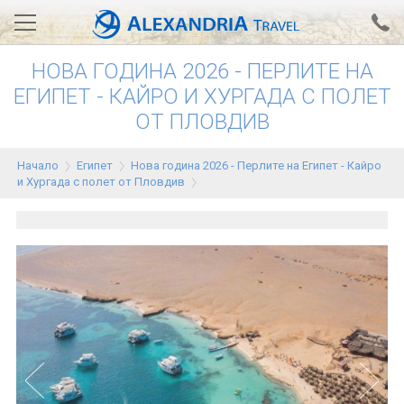
НОВА ГОДИНА 2026 - ПЕРЛИТЕ НА
Вход за агенти
Проверка на резервация
ЕГИПЕТ - КАЙРО И ХУРГАДА С ПОЛЕТ
ОТ ПЛОВДИВ
АЛЕКСАНДРИЯ хотели
Тунис
Начало
Египет
Нова година 2026 - Перлите на Египет - Кайро
и Хургада с полет от Пловдив
Турция
Гърция
Египет
Екскурзии
0700 18 308
Запитване