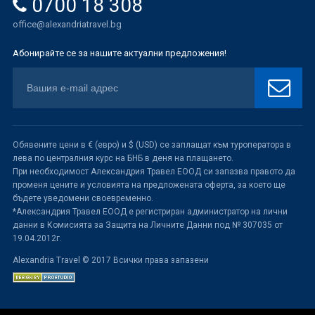
0700 18 308
office@alexandriatravel.bg
Абонирайте се за нашите актуални предложения!
Обявените цени в € (евро) и $ (USD) се заплащат към туроператора в
лева по централния курс на БНБ в деня на плащането.
При необходимост Александрия Травел ЕООД си запазва правото да
променя цените и условията на предложената оферта, за което ще
бъдете уведомени своевременно.
*Александрия Травел ЕООД е регистриран администратор на лични
данни в Комисията за Защита на Личните Данни под № 307035 от
19.04.2012г.
Alexandria Travel © 2017 Всички права запазени