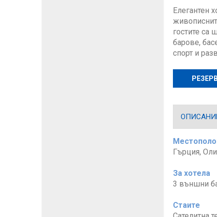
Елегантен х
живописнит
гостите са 
барове, бас
спорт и раз
РЕЗЕР
ОПИСАНИЕ
Местопол
Гърция, Оли
За хотела
3 външни ба
Стаите
Сателитна т