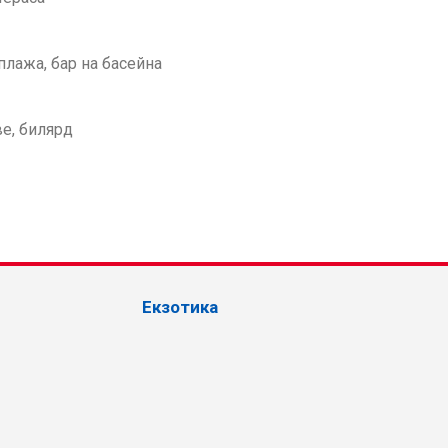
 плажа, бар на басейна
ве, билярд
Екзотика