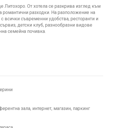
е Литохоро. От хотела се разкрива изглед към
а романтични разходки. На разположение на
и с всички съвременни удобства, ресторанти и
 сървиз, детски клуб, разнообразни видове
нна семейна почивка.
терини
ферентна зала, интернет, магазин, паркинг
тераса