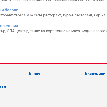
 и барове
орант-тераса, a la carte ресторант, гурме ресторант, бар на
звлечения
ър, СПА център, тенис на корт, тенис на маса, водни спорто
Египет
Екскурзии
ета