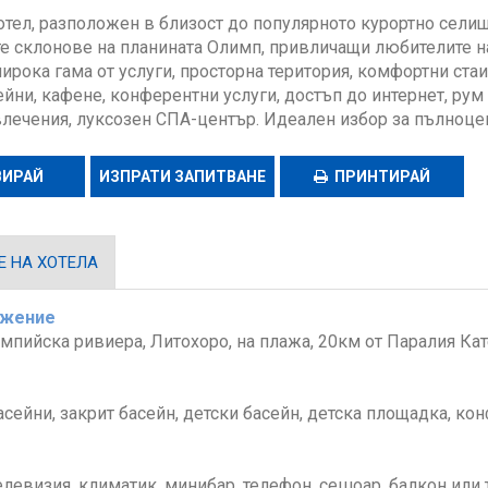
отел, разположен в близост до популярното курортно селищ
е склонове на планината Олимп, привличащи любителите н
широка гама от услуги, просторна територия, комфортни ста
ейни, кафене, конферентни услуги, достъп до интернет, рум
влечения, луксозен СПА-център. Идеален избор за пълноце
ВИРАЙ
ИЗПРАТИ ЗАПИТВАНЕ
ПРИНТИРАЙ
 НА ХОТЕЛА
ожение
мпийска ривиера, Литохоро, на плажа, 20км от Паралия Ка
сейни, закрит басейн, детски басейн, детска площадка, кон
елевизия, климатик, минибар, телефон, сешоар, балкон или 