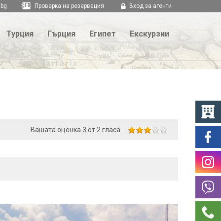
.bg
Проверка на резервация
Вход за агенти
Турция
Гърция
Египет
Екскурзии
Вашата оценка
3
от
2
гласа