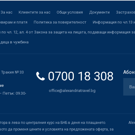
За нас
Клиентите за нас
Общи условия
Документи
Застрахов
рвирам и платя
Политика за поверителност
Информация по чл.13 и
по чл. 12, ал. 4 от Закона за защита на лицата, подаващи информация з
 деца в чужбина
0700 18 308
Абон
. Тракия № 33
ме
office@alexandriatravel.bg
 Петък: 09.30-
атора в лева по централния курс на БНБ в деня на плащането.
Ale
ото да променя цените и условията на предложената оферта, за