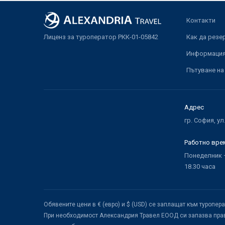
Контакти
Лиценз за туроператор РКК-01-05842
Как да резе
Информация 
Пътуване на
Адрес
гр. София, ул
Работно вре
Понеделник –
18.30 часа
Обявените цени в € (евро) и $ (USD) се заплащат към туропер
При необходимост Александрия Травел ЕООД си запазва прав