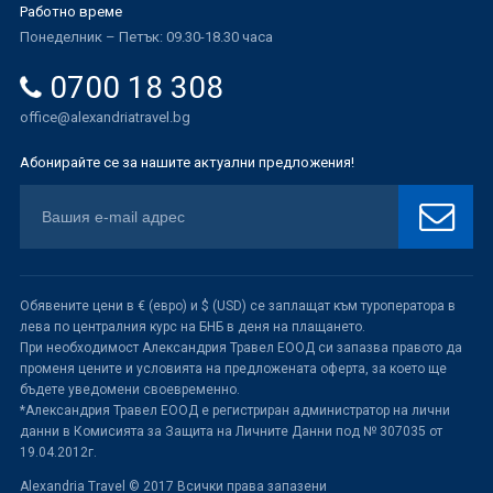
Работно време
Понеделник – Петък: 09.30-18.30 часа
0700 18 308
office@alexandriatravel.bg
Абонирайте се за нашите актуални предложения!
Обявените цени в € (евро) и $ (USD) се заплащат към туроператора в
лева по централния курс на БНБ в деня на плащането.
При необходимост Александрия Травел ЕООД си запазва правото да
променя цените и условията на предложената оферта, за което ще
бъдете уведомени своевременно.
*Александрия Травел ЕООД е регистриран администратор на лични
данни в Комисията за Защита на Личните Данни под № 307035 от
19.04.2012г.
Alexandria Travel © 2017 Всички права запазени