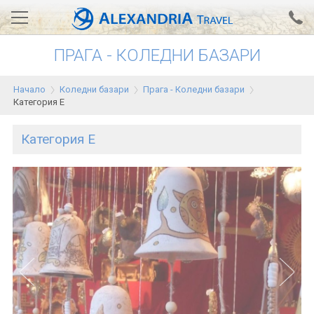
ПРАГА - КОЛЕДНИ БАЗАРИ
Вход за агенти
Проверка на резервация
Начало
Коледни базари
Прага - Коледни базари
АЛЕКСАНДРИЯ хотели
Категория E
Тунис
Категория E
Турция
Гърция
Египет
Екскурзии
0700 18 308
Запитване