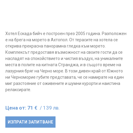
Хотел Ескада бийч е построен през 2005 година. Разположен
е на брега на морето в Ахтопол. От терасите на хотела се
открива прекрасна панорамна гледка към морето.
Комплексът предоставя възможност на своите гости да се
насладят на спокойствието и чистия въздух, на уникалните
места в полите на китната Странджа, и в същото време на
лазурния бряг на Черно море. В този дивен край от Южното
ни Черноморие губите представата, че се намирате на един
миг разстояние от оживените и шумни курорти и наистина
релаксирате.
Цена от:
71 €
/ 139 лв.
ИЗПРАТИ ЗАПИТВАНЕ