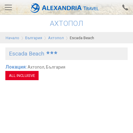
АХТОПОЛ
Вход за агенти
Проверка на резервация
Начало
България
Ахтопол
Escada Beach
АЛЕКСАНДРИЯ хотели
Escada Beach
Тунис
Турция
Локация:
Ахтопол, България
АLL INCLUISVE
Гърция
Египет
Екскурзии
0700 18 308
Запитване