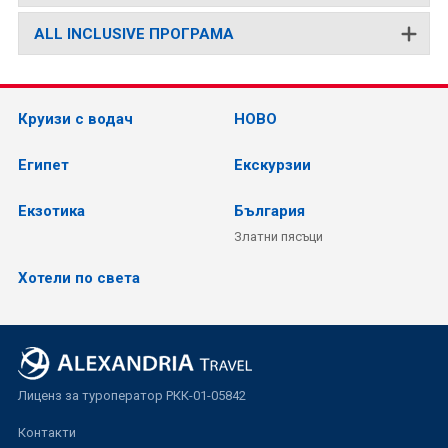
ALL INCLUSIVE ПРОГРАМА
Круизи с водач
НОВО
Египет
Екскурзии
Екзотика
България
Златни пясъци
Хотели по света
Лиценз за туроператор РКК-01-05842
Контакти