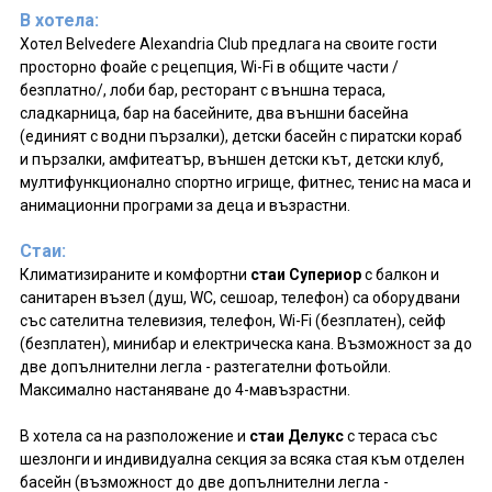
В хотела:
Хотел Belvedere Alexandria Club предлага на своите гости
просторно фоайе с рецепция, Wi-Fi в общите части /
безплатно/, лоби бар, ресторант с външна тераса,
сладкарница, бар на басейните, два външни басейна
(единият с водни пързалки), детски басейн с пиратски кораб
и пързалки, амфитеатър, външен детски кът, детски клуб,
мултифункционално спортно игрище, фитнес, тенис на маса и
анимационни програми за деца и възрастни.
Стаи:
Климатизираните и комфортни
стаи Супериор
с балкон и
санитарен възел (душ, WC, сешоар, телефон) са оборудвани
със сателитна телевизия, телефон, Wi-Fi (безплатен), сейф
(безплатен), минибар и електрическа кана. Възможност за до
две допълнителни легла - разтегателни фотьойли.
Максимално настаняване до 4-мавъзрастни.
В хотела са на разположение и
стаи Делукс
с тераса със
шезлонги и индивидуална секция за всяка стая към отделен
басейн (възможност до две допълнителни легла -