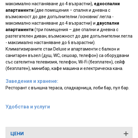
максимално настаняване до 4 възрастни),
едноспални
апартаменти
(две помещения – спалня и дневна с
възможност до две допълнителни /основни/ легла -
максимално настаняване до 4 възрастни) и
двуспални
апартаменти
(три помещения – две спални и дневна с
разтегателен диван, възможност до две допълнителни легла
- максимално настаняване до 6 възрастни).
Климатизираните стаи Deluxe и апартаменти с балкон и
санитарен възел (душ, WC, сешоар, телефон) са оборудвани
със сателитна телевизия, телефон, Wi-Fi (безплатен), сейф
(безплатен), минибар, кафе машина и електрическа кана.
Заведения и хранене:
Ресторант с външна тераса, сладкарница, лоби бар, пул бар.
Удобства и услуги
ЦЕНИ