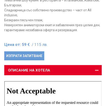
тематични шоу-кукинг в ресторанта – Италиански, Азиатски,
Български;
Сладкарница със собствено производство – част от All
inclusive;
Безкраен пясъчен плаж;
Невероятен аниматорски екип и забавления през целия ден;
гарантираме незабавна оферта и резервация.
Цена от:
59 €
/ 115 лв.
ИЗПРАТИ ЗАПИТВАНЕ
ОПИСАНИЕ НА ХОТЕЛА