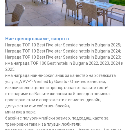
Ние препоръчваме, защото:
Награда TOP 10 Best Five-star Seaside hotels in Bulgaria 2025;
Награда TOP 10 Best Five-star Seaside hotels in Bulgaria 2024;
Награда TOP 10 Best Five-star Seaside hotels in Bulgaria 2023;
има награда TOP 100 Best hotels in Bulgaria 2022, 2023, 2024 и
2025;
има награда най-високия знак за качество на хотелската
услуга „VVV+“- Verified by Guests - Отлично качество,
изключително ценен и препоръчван от нашите гости!
отговаряме на Вашите желания за 5-звездна почивка;
просторни стаи и апартаменти с изчистен дизайн;
делукс стаи със собствен басейн;
мини аква парк;
басейн с полуолимпийски размер, подходящ както за
тренировки така и за плувци любители;