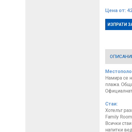
Цена от:
4
ИЗПРАТИ З
ОПИСАНИ
Местополо
Намира се н
плажа. Обща
Официалната
Стаи:
Хотелът раз
Family Room
Всички стаи
напитки вед