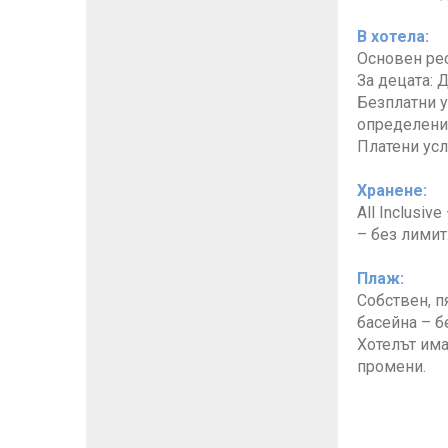
В хотела:
Основен рес
За децата: 
Безплатни у
определени 
Платени усл
Хранене:
All Inclusi
– без лимит
Плаж:
Собствен, п
басейна – б
Хотелът има
промени.