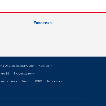
Екзотика
ка Отмяна на пътуване
Контакти
 чл.14
Турция хотели
а нарушения
Блог
НОВО
Бисквитки