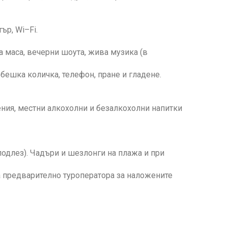
ър, Wi–Fi.
на маса, вечерни шоута, жива музика (в
ебешка количка, телефон, пране и гладене.
нения, местни алкохолни и безалкохолни напитки
подлез). Чадъри и шезлонги на плажа и при
а предварително туроператора за наложените