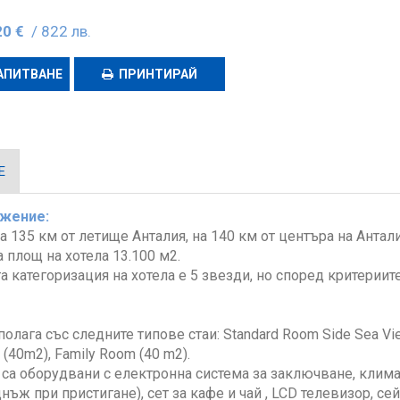
20 €
/ 822 лв.
АПИТВАНЕ
ПРИНТИРАЙ
Е
жение:
а 135 км от летище Анталия, на 140 км от центъра на Анталия
 площ на хотела 13.100 м2.
 категоризация на хотела е 5 звезди, но според критериите
полага със следните типове стаи: Standard Room Side Sea Vie
 (40m2), Family Room (40 m2).
 са оборудвани с електронна система за заключване, клима
нъж при пристигане), сет за кафе и чай , LCD телевизор, сей