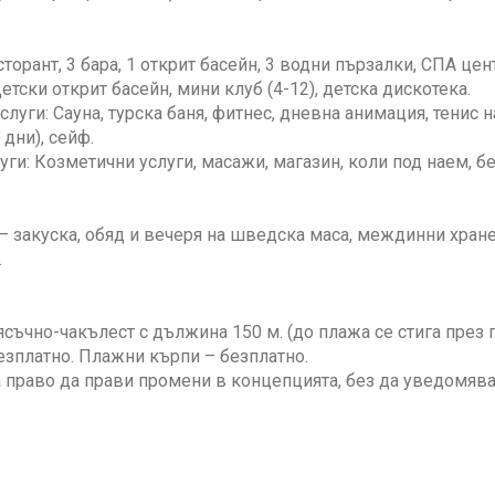
торант, 3 бара, 1 открит басейн, 3 водни пързалки, СПА цент
Детски открит басейн, мини клуб (4-12), детска дискотека.
слуги: Сауна, турска баня, фитнес, дневна анимация, тенис 
дни), сейф.
уги: Козметични услуги, масажи, магазин, коли под наем, б
ve – закуска, обяд и вечеря на шведска маса, междинни хра
.
ясъчно-чакълест с дължина 150 м. (до плажа се стига през 
езплатно. Плажни кърпи – безплатно.
 право да прави промени в концепцията, без да уведомяв