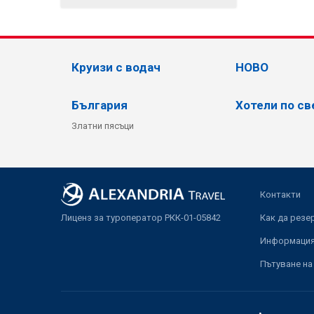
Круизи с водач
НОВО
България
Хотели по св
Златни пясъци
Контакти
Лиценз за туроператор РКК-01-05842
Как да резе
Информация 
Пътуване на