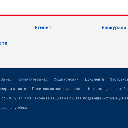
Египет
Екскурзии
ета
За нас
Клиентите за нас
Общи условия
Документи
Застрахов
рвирам и платя
Политика за поверителност
Информация по чл.13 и
по чл. 12, ал. 4 от Закона за защита на лицата, подаващи информация з
 деца в чужбина