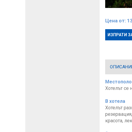
Цена от:
1
ИЗПРАТИ З
ОПИСАНИ
Местопол
Хотелът се 
В хотела
Хотелът раз
резервация,
красота, ле