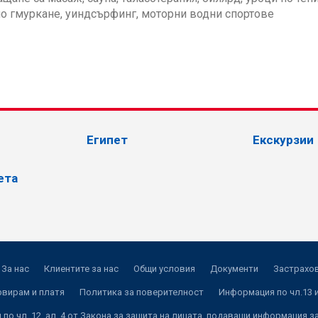
по гмуркане, уиндсърфинг, моторни водни спортове
Египет
Екскурзии
ета
За нас
Клиентите за нас
Общи условия
Документи
Застрахов
рвирам и платя
Политика за поверителност
Информация по чл.13 и
по чл. 12, ал. 4 от Закона за защита на лицата, подаващи информация з