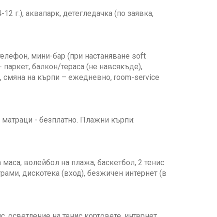
12 г.), аквапарк, детегледачка (по заявка,
телефон, мини-бар (при настаняване soft
– паркет, балкон/тераса (не навсякъде),
, смяна на кърпи – ежедневно, room-service
, матраци - безплатно. Плажни кърпи:
а маса, волейбол на плажа, баскетбол, 2 тенис
грами, дискотека (вход), безжичен интернет (в
с, осветление на тенис кортовете, интернет