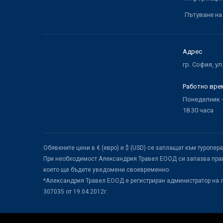
Пътуване на
Адрес
гр. София, ул
Работно вре
Понеделник –
18.30 часа
Обявените цени в € (евро) и $ (USD) се заплащат към туропер
При необходимост Александрия Травел ЕООД си запазва прав
което ще бъдете уведомени своевременно.
*Александрия Травел ЕООД е регистриран администратор на 
307035 от 19.04.2012г.