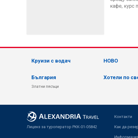
кафе, курс 
Круизи с водач
НОВО
България
Хотели по св
Златни пясъци
Контакти
Лиценз за туроператор РКК-01-05842
Как да резе
Информация 