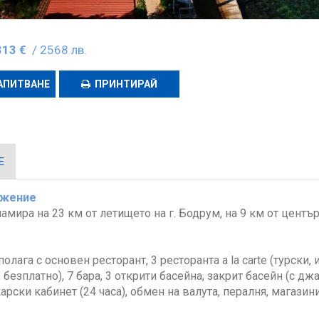
313 €
/ 2568 лв.
АПИТВАНЕ
ПРИНТИРАЙ
Е
ожение
намира на 23 км от летището на г. Бодрум, на 9 км от център
полага с основен ресторант, 3 ресторанта a la carte (турски
 безплатно), 7 бара, 3 открити басейна, закрит басейн (с дж
карски кабинет (24 часа), обмен на валута, пералня, магазин