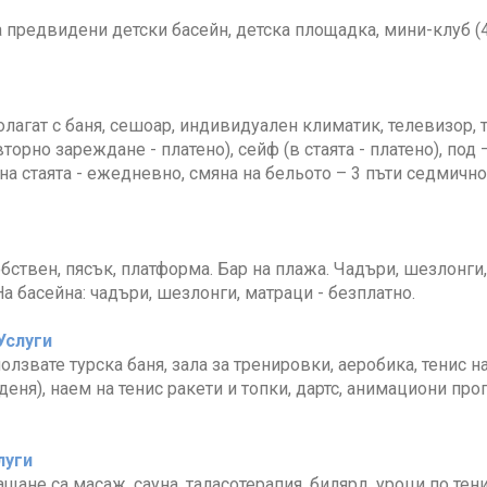
а предвидени детски басейн, детска площадка, мини-клуб (4-
олагат с баня, сешоар, индивидуален климатик, телевизор, 
торно зареждане - платено), сейф (в стаята - платено), под 
на стаята - ежедневно, смяна на бельото – 3 пъти седмично
бствен, пясък, платформа. Бар на плажа. Чадъри, шезлонги
На басейна: чадъри, шезлонги, матраци - безплатно.
Услуги
олзвате турска баня, зала за тренировки, аеробика, тенис н
 деня), наем на тенис ракети и топки, дартс, анимациони про
луги
щане са масаж, сауна, таласотерапия, билярд, уроци по тени