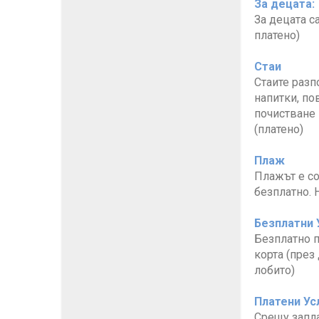
За децата:
За децата с
платено)
Стаи
Стаите разп
напитки, пов
почистване 
(платено)
Плаж
Плажът е со
безплатно. 
Безплатни 
Безплатно п
корта (през
лобито)
Платени Ус
Срещу запла