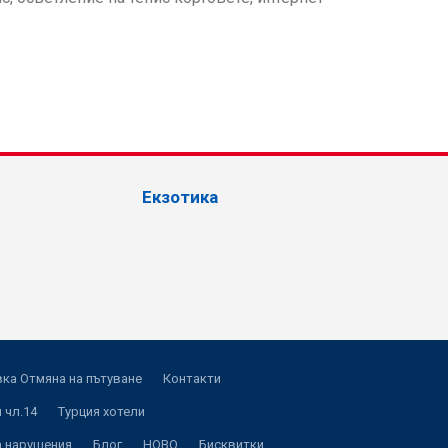
Екзотика
ка Отмяна на пътуване
Контакти
 чл.14
Турция хотели
а нарушения
Блог
НОВО
Бисквитки