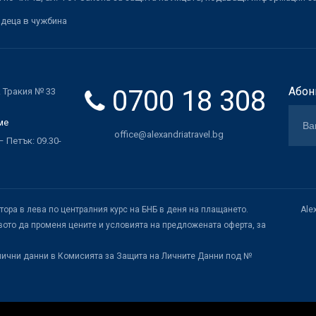
 деца в чужбина
0700 18 308
Абон
. Тракия № 33
ме
office@alexandriatravel.bg
 Петък: 09.30-
атора в лева по централния курс на БНБ в деня на плащането.
Ale
ото да променя цените и условията на предложената оферта, за
лични данни в Комисията за Защита на Личните Данни под №