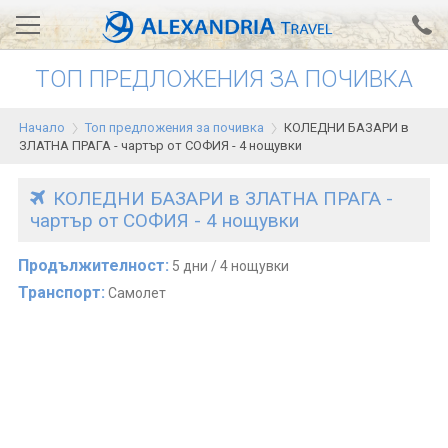
ТОП ПРЕДЛОЖЕНИЯ ЗА ПОЧИВКА
Вход за агенти
Проверка на резервация
Начало
Топ предложения за почивка
КОЛЕДНИ БАЗАРИ в
АЛЕКСАНДРИЯ хотели
ЗЛАТНА ПРАГА - чартър от СОФИЯ - 4 нощувки
Тунис
КОЛЕДНИ БАЗАРИ в ЗЛАТНА ПРАГА -
чартър от СОФИЯ - 4 нощувки
Турция
Гърция
Продължителност:
5 дни / 4 нощувки
Транспорт:
Самолет
Египет
Екскурзии
0700 18 308
Запитване