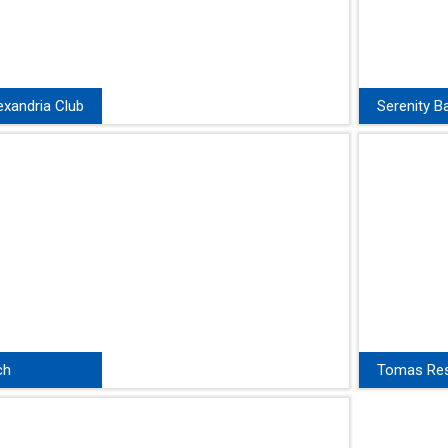
xandria Club
Serenity B
ор за Вашата
Серенити Бе
ивка на брега
място за В
 китния
почивка на 
 курорт
морето!
ладете се на
а Ол Инклузив
ch
Tomas Res
View