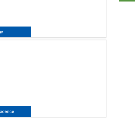
ay
й - отлично
ашата семейна
брега на
idence