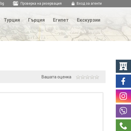
.bg
Проверка на резервация
Вход за агенти
Турция
Гърция
Египет
Екскурзии
Вашата оценка