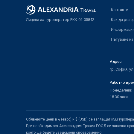
Контакти
Лиценз за туроператор РКК-01-05842
Как да резе
Информация 
Пътуване на
Адрес
гр. София, ул
Работно вре
Понеделник –
18.30 часа
Обявените цени в € (евро) и $ (USD) се заплащат към туропер
При необходимост Александрия Травел ЕООД си запазва прав
което ще бъдете уведомени своевременно.