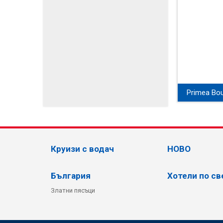
Primea Bou
View
Круизи с водач
НОВО
България
Хотели по св
Златни пясъци