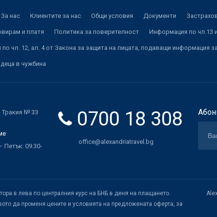
За нас
Клиентите за нас
Общи условия
Документи
Застрахов
рвирам и платя
Политика за поверителност
Информация по чл.13 и
по чл. 12, ал. 4 от Закона за защита на лицата, подаващи информация з
 деца в чужбина
0700 18 308
Абон
. Тракия № 33
ме
office@alexandriatravel.bg
 Петък: 09.30-
атора в лева по централния курс на БНБ в деня на плащането.
Ale
ото да променя цените и условията на предложената оферта, за