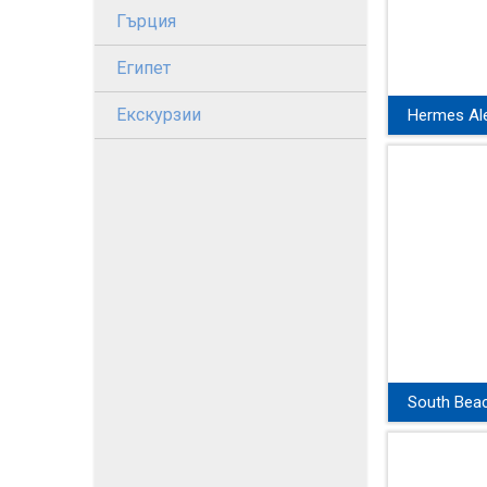
Гърция
Египет
Екскурзии
Hermes Ale
Отличен изб
семейна поч
на морето в
Черноморски
Царево. Нас
нашата Ултр
програма!
South Bea
View