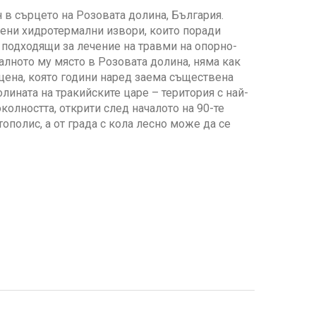
 в сърцето на Розовата долина, България.
вени хидротермални извори, които поради
о подходящи за лечение на травми на опорно-
алното му място в Розовата долина, няма как
цена, която години наред заема съществена
олината на тракийските царе – територия с най-
колността, открити след началото на 90-те
ополис, а от града с кола лесно може да се