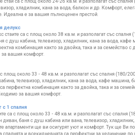
е стаи са с площ около 24-26 кв.м. и разполагат със спалня 
евизор, хладилник, кана за вода, балкон и др. Комфорт, ел
. Идеална е за вашия пълноценен престой.
я делукс
с стаите са с площ около 38 кв.м. и разполагат със спалня 
ня с душ кабина, телевизор, хладилник, кана за вода, кафе 
фектна комбинация както за двойка, така и за семейство с
 за вашия комфорт.
 с площ около 33 - 48 кв.м. и разполагат със спалня (180/20
кабина, телевизор, хладилник, кана за вода, кафе машина, б
а перфектна комбинация както за двойка, така и за семей
бходимо за вашия комфорт.
 с 1 спалня
те са с площ около 33 - 48 кв.м. и разполагат със спалня (1
н диван, баня с душ кабина или вана, телевизор, хладилник,
е апартаменти ще ви осигурят уют и комфорт. Тук ще Ви п
а спалнята и всекидневната са перфектни за уединение по