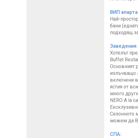
ВИП апарт
Най-простор
бани (еднат
подходящ за
Заведения 
Хотелът пре
Buffet Resta
Основният р
излъчващо л
включени в
ястия от вс
много други
NERO A la car
Ексклузивни
Сезонното м
можем да Ви
СПА: