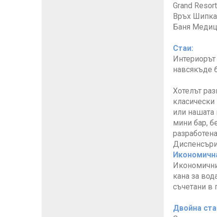
Grand Resor
Връх Шипка 
Баня Медиц
Стаи:
Интериорът 
навсякъде б
Хотелът раз
класически 
или нашата 
мини бар, б
разработена
Диспенсърит
Икономична
Икономичнит
кана за вод
съчетани в 
Двойна ста