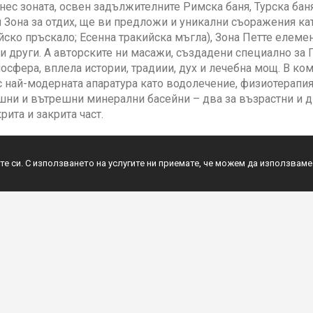
нес зоната, освен задължителните Римска баня, Турска бан
и Зона за отдих, ще ви предложи и уникални съоражения 
йско пръскало; Есенна тракийска мъгла), Зона Петте елемен
 и други. А авторските ни масажи, създадени специално за 
осфера, вплела истории, традиии, дух и лечебна мощ. В к
 най-модерната апаратура като водолечение, физиотерапия,
ни и вътрешни минерални басейни – два за възрастни и д
рита и закрита част.
те си. С използването на услугите ни приемате, че можем да използваме
Египет
Екскурзии
ета