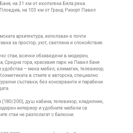
Баня, на 31 км от екопътека Бяла река.
Пловдив, на 103 км от Гранд Ризорт Павел
ската архитектура, използван е почти
вка за простор, уют, светлина и спокойствие.
лукс стаи, всички обзаведени в модерен,
а, Средна гора, красивия парк на Павел баня
 удобства – мека мебел, климатик, телевизор,
 Козметиката в стаите е авторска, специално
урални съставки, без консерванти и парабени.
дата.
 (180/200), душ кабина, телевизор, хладилник,
модерен интериор и удобните мебели са
те стаи не разполагат с балкони.