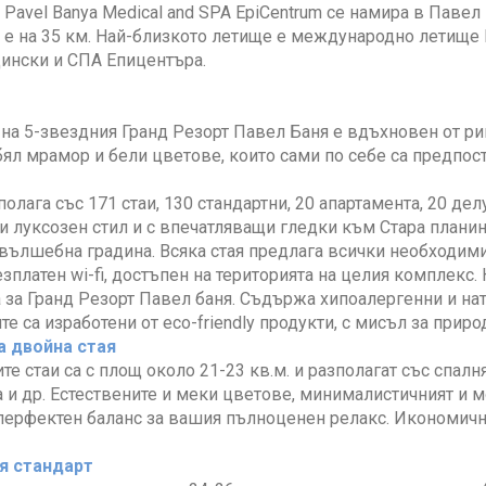
t Pavel Banya Medical and SPA EpiCentrum се намира в Павел 
е на 35 км. Най-близкото летище е международно летище 
ински и СПА Епицентъра.
на 5-звездния Гранд Резорт Павел Баня е вдъхновен от рим
ял мрамор и бели цветове, които сами по себе са предпоста
полага със 171 стаи, 130 стандартни, 20 апартамента, 20 де
и луксозен стил и с впечатляващи гледки към Стара планин
вълшебна градина. Всяка стая предлага всички необходими
езплатен wi-fi, достъпен на територията на целия комплекс.
 за Гранд Резорт Павел баня. Съдържа хипоалергенни и нат
е са изработени от eco-friendly продукти, с мисъл за приро
 двойна стая
е стаи са с площ около 21-23 кв.м. и разполагат със спалня
а и др. Естествените и меки цветове, минималистичният и 
перфектен баланс за вашия пълноценен релакс. Икономични
я стандарт