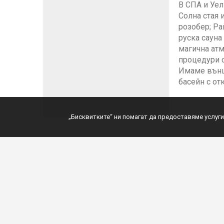
В СПА и Уел
Солна стая 
розобер; Ра
руска сауна
магична атм
процедури с
Имаме външ
басейн с отк
„Бисквитките“ ни помагат да предоставяме услуги
Круизи с водач
НОВО
България
Хотели по св
Златни пясъци