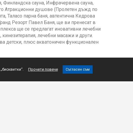
я, Финландска сауна, Инфрачервена сауна,
като Атракционни душове (Пролетен дъжд по
та, Таласо парна баня, автентична Кедрова
Гранд Резорт Павел Баня, ще ви пренесат в
омплекса ще се предлагат иновативни лечебни
 кинезитерапия, лечебни масажи и други.
ва детски, плюс акватоничен функционален
 „бисквитки“.
Прочети повече
Съгласен съм
Екзотика