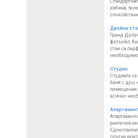
Стандартнит
кабина, тел
спокойствие
Двойна ста
Гранд Делук
фотьойл, ба
стаи са пер
необходимо
Студио
Студиата са
баня с душ 
помещения с
всичко нео
Апартамент
Апартаменти
разтегателе
Едноспалнит
плътна врат