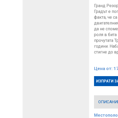
Гранд Резор
Градът е по
факта, че с
двигателния
да не споме
роля в бита
прочутата Т
години. Наб
стигне до в
Цена от:
1
ИЗПРАТИ З
ОПИСАНИЕ
Местополо