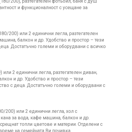
(180/200), разтегателен фотьойл, баня с душ
егантност и функционалност с усещане за
(180/200) или 2 единични легла, разтегателен
машина, балкон и др. Удобство и простор – тези
 деца. Достатъчно големи и оборудвани с всичко
0) или 2 единични легла, разтегателен диван,
алкон и др. Удобство и простор – тези
ство с деца. Достатъчно големи и оборудвани с
80/200) или 2 единични легла, хол с
 кана за вода, кафе машина, балкон и др.
осрещнат топли цветове и материи. Отделени с
 време на семейната Ви почивка.