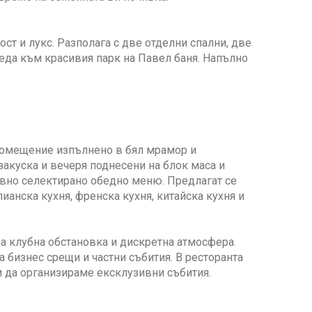
т и лукс. Разполага с две отделни спални, две
гледа към красивия парк на Павел баня. Напълно
 помещение изпълнено в бял мрамор и
закуска и вечеря поднесени на блок маса и
евно селектирано обедно меню. Предлагат се
ианска кухня, френска кухня, китайска кухня и
за клубна обстановка и дискретна атмосфера.
 бизнес срещи и частни събития. В ресторанта
 да организираме ексклузивни събития.