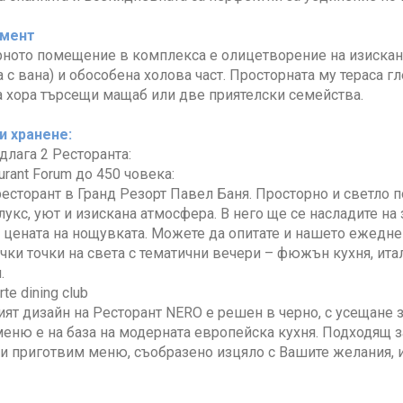
амент
ното помещение в комплекса e олицетворение на изисканос
а с вана) и обособена холова част. Просторната му тераса 
 хора търсещи мащаб или две приятелски семейства.
и хранене:
длага 2 Ресторанта:
urant Forum до 450 човека:
есторант в Гранд Резорт Павел Баня. Просторно и светло
укс, уют и изискана атмосфера. В него ще се насладите на 
 цената на нощувката. Можете да опитате и нашето ежедн
ички точки на света с тематични вечери – фюжън кухня, итал
.
te dining club
ят дизайн на Ресторант NERO е решен в черно, с усещане 
еню е на база на модерната европейска кухня. Подходящ за
 приготвим меню, съобразено изцяло с Вашите желания, и