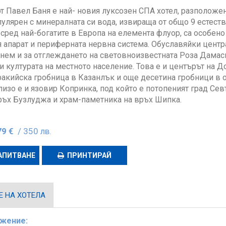
т Павел Баня е най- новия луксозен СПА хотел, разположен
пулярен с минералната си вода, извираща от общо 9 естест
а сред най-богатите в Европа на елемента флуор, са особен
 апарат и периферната нервна система. Обуславяйки центр
нем и за отглеждането на световноизвестната Роза Дамас
 и културата на местното население. Това е и центърът на Д
ракийска гробница в Казанлък и още десетина гробници в о
лизо е и язовир Копринка, под който е потопеният град Севт
ръх Бузлуджа и храм-паметника на връх Шипка.
79 €
/ 350 лв.
АПИТВАНЕ
ПРИНТИРАЙ
 НА ХОТЕЛА
жение: