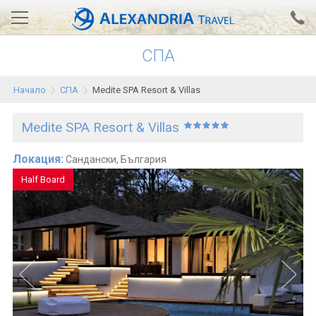
СПА
Вход за агенти
Проверка на резервация
Начало
СПА
Medite SPA Resort & Villas
АЛЕКСАНДРИЯ хотели
Medite SPA Resort & Villas
Тунис
Турция
Локация:
Сандански, България
Half Board
Гърция
Египет
Екскурзии
0700 18 308
Запитване