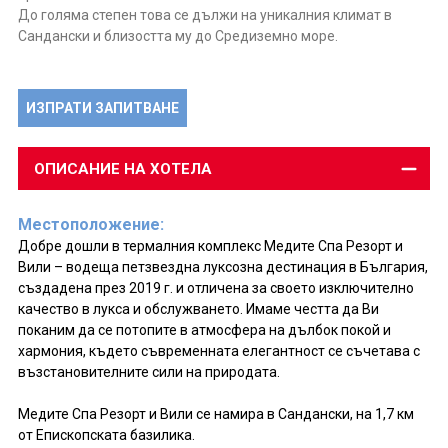
До голяма степен това се дължи на уникалния климат в
Сандански и близостта му до Средиземно море.
ИЗПРАТИ ЗАПИТВАНЕ
ОПИСАНИЕ НА ХОТЕЛА
Местоположение:
Добре дошли в термалния комплекс Медите Спа Резорт и
Вили – водеща петзвездна луксозна дестинация в България,
създадена през 2019 г. и отличена за своето изключително
качество в лукса и обслужването. Имаме честта да Ви
поканим да се потопите в атмосфера на дълбок покой и
хармония, където съвременната елегантност се съчетава с
възстановителните сили на природата.
Медите Спа Резорт и Вили се намира в Сандански, на 1,7 км
от Епископската базилика.