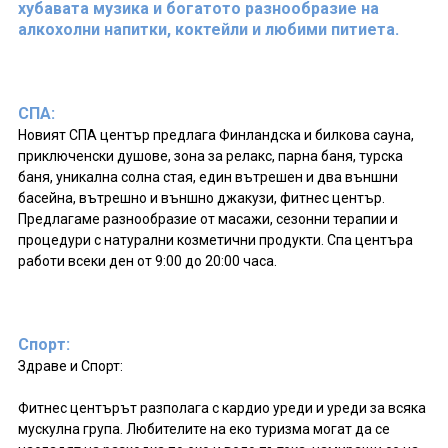
хубавата музика и богатото разнообразие на
алкохолни напитки, коктейли и любими питиета.
СПА:
Новият СПА център предлага Финландска и билкова сауна,
приключенски душове, зона за релакс, парна баня, турска
баня, уникална солна стая, един вътрешен и два външни
басейна, вътрешно и външно джакузи, фитнес център.
Предлагаме разнообразие от масажи, сезонни терапии и
процедури с натурални козметични продукти. Спа центъра
работи всеки ден от 9:00 до 20:00 часа.
Спорт:
Здраве и Спорт:
Фитнес центърът разполага с кардио уреди и уреди за всяка
мускулна група. Любителите на еко туризма могат да се