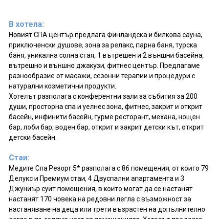
В хотела:
Новият СПА център предлага Финландска и билкова сауна,
приключенски душове, зона за релакс, парна баня, турска
баня, уникална солна стая, 1 вътрешен и 2 външни басейна,
вътрешно и външно джакузи, фитнес център. Предлагаме
разнообразие от масажи, сезонни терапии и процедури с
натурални козметични продукти.
Хотелът разполага с конферентни зали за събития за 200
души, просторна спа и уелнес зона, фитнес, закрит и открит
басейн, инфинити басейн, гурме ресторант, механа, нощен
бар, лоби бар, воден бар, открит и закрит детски кът, открит
детски басейн.
Стаи:
Медите Спа Резорт 5* разполага с 86 помещения, от които 79
Делукс и Премиум стаи, 4 Двуспални апартамента и 3
Джуниър суит помещения, в които могат да се настанят
настанят 170 човека на редовни легла с възможност за
настаняване на деца или трети възрастен на допълнително