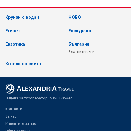
Круизи с водач
НОВО
Египет
Екскурзии
Екзотика
България
Златни пясъци
Хотели по света
Лиценз за туроператор РКК-01-05842
Контакти
За нас
Клиентите за нас
Общи условия