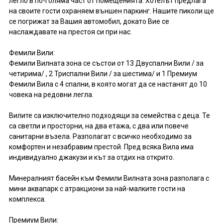
легло в по-голяма част от помещенията. Хотелът предлага
на своите гости охраняем външен паркинг. Нашите пиколи ще
се погрижат за Вашия автомобил, докато Вие се
наслаждавате на престоя си при нас.
Фемили Вили:
Фемили Вилната зона се състои от 13 Двуспални Вили / за
четирима/ , 2 Триспални Вили / за шестима/ и 1 Премиум
Фемили Вила с 4 спални, в която могат да се настанят до 10
човека на редовни легла.
Вилите са изключително подходящи за семейства с деца. Те
са светли и просторни, на два етажа, с два или повече
санитарни възела. Разполагат с всичко необходимо за
комфортен и незабравим престой. Пред всяка Вила има
индивидуално джакузи и кът за отдих на открито.
Минералният басейн към Фемили Вилната зона разполага с
мини аквапарк с атракциони за най-малките гости на
комплекса.
Премиум Вили: