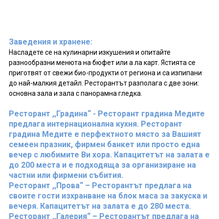
Заведения и хранене:
Насладете се на кулинарни изкушения и опитайте
разнообразни менюта на бюфет или а ла карт. Ястията се
приготвят от свежи био-продукти от региона и са изпипани
до най-малкия детайл. Ресторантът разполага с две зони:
основна зала и зала с панорамна гледка.
Ресторант ,,Градина“ - Ресторант градина Медите
предлага интернационална кухня. Ресторант
градина Медите е перфектното място за Вашият
семеен празник, фирмен банкет или просто една
вечер с любимите Ви хора. Капацитетът на залата е
до 200 места и е подходяща за организиране на
частни или фирмени събития.
Ресторант ,,Прова“ – Ресторантът предлага на
своите гости изхранване на блок маса за закуска и
вечеря. Капацитетът на залата е до 280 места.
Ресторант ,,Галерия“ – Ресторантът предлага на