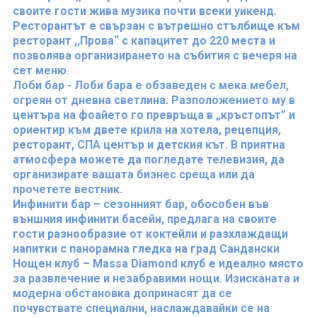
своите гости жива музика почти всеки уикенд.
Ресторантът е свързан с вътрешно стълбище към
ресторант ,,Прова“ с капацитет до 220 места и
позволява организирането на събития с вечеря на
сет меню.
Лоби бар - Лоби бара е обзаведен с мека мебел,
огреян от дневна светлина. Разположението му в
центъра на фоайето го превръща в „кръстопът” и
ориентир към двете крила на хотела, рецепция,
ресторант, СПА център и детския кът. В приятна
атмосфера можете да погледате телевизия, да
организирате вашата бизнес среща или да
прочетете вестник.
Инфинити бар – сезонният бар, обособен във
външния инфинити басейн, предлага на своите
гости разнообразие от коктейли и разхлаждащи
напитки с панорамна гледка на град Сандански
Нощен клуб – Massa Diamond клуб e идеално място
за развлечение и незабравими нощи. Изисканата и
модерна обстановка допринасят да се
почувствате специални, наслаждавайки се на