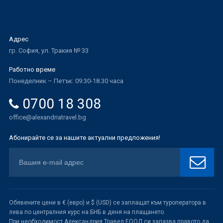
Адрес
гр. София, ул. Тракия № 33
Работно време
Понеделник – Петък: 09.30-18.30 часа
0700 18 308
office@alexandriatravel.bg
Абонирайте се за нашите актуални предложения!
Обявените цени в € (евро) и $ (USD) се заплащат към туроператора в
лева по централния курс на БНБ в деня на плащането.
При необходимост Александрия Травел ЕООД си запазва правото да