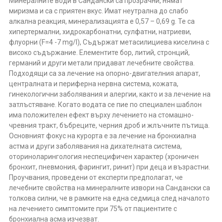
Минералните води в Сандански са прозрачни, нямат
миризма и са с приятен вкус. Имат неутрална до слабо
алкална реакция, минерализацията е 0,57 – 0,69 g. Те са
хипертермални, хидрокарбонатни, сулфатни, натриеви,
флуорни (F=4 -7 mg/l), Съдържат метасилициева киселина с
високо съдържание. Елементите бор, литий, стронций,
германий и други метали придават лечебните свойства.
Подходящи са за лечение на опорно-двигателния апарат,
централната и периферна нервна система, кожата,
гинекологични заболявания и алергии, както и за лечение на
затлъстяване. Когато водата се пие по специален шаблон
има положителен ефект върху лечението на стомашно-
чревния тракт, бъбреците, черния дроб и жлъчните пътища.
Основният фокус на курорта е за лечение на бронхиална
астма и други заболявания на дихателната система,
оториноларингология неспецифичен характер (хроничен
бронхит, пневмония, фарингит, ринит) при деца и възрастни.
Проучвания, проведени от експерти предполагат, че
лечебните свойства на минералните извори на Сандански са
толкова силни, че в рамките на една седмица след началото
на лечението симптомите при 75% от пациентите с
бронхиална асма изчезват.