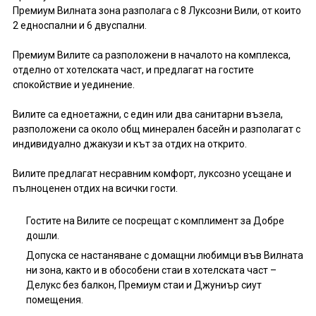
Премиум Вилната зона разполага с 8 Луксозни Вили, от които
2 едноспални и 6 двуспални.
Премиум Вилите са разположени в началото на комплекса,
отделно от хотелската част, и предлагат на гостите
спокойствие и уединение.
Вилите са едноетажни, с един или два санитарни възела,
разположени са около общ минерален басейн и разполагат с
индивидуално джакузи и кът за отдих на открито.
Вилите предлагат несравним комфорт, луксозно усещане и
пълноценен отдих на всички гости.
Гостите на Вилите се посрещат с комплимент за Добре
дошли.
Допуска се настаняване с домащни любимци във Вилната
ни зона, както и в обособени стаи в хотелската част –
Делукс без балкон, Премиум стаи и Джуниър сиут
помещения.