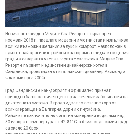
Новият петзвезден Медите Спа Ризорт е открит през
ноември 2018 г., предлага модерни и уютни стаи и изпълнява
всички възможни желания за лукс и комфорт. Разположен в
един от най-красивите райони с панорамна гледка към целия
град и в северната част на гората с екопътека, Медите Спа
Ризорт е първият и единствен дизайнерски хотел в
Сандански, проектиран от италианския дизайнер Раймондо
Флакоми през 2004г.
Град Сандански е най-добрият и официално признат
природен балнеологичен център за лечение заболявания на
дихателната система. В града идват за лечение хора от
всички краища на България, дори и от чужбина.
Районът е изключително богат на минерални води, има над
80 извора с темепертура от 42-81° С, в близост до самия град
са около 20 броя.