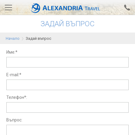
ЗАДАЙ ВЪПРОС
Вход за агенти
Проверка на резервация
Начало
Задай въпрос
АЛЕКСАНДРИЯ хотели
Име:*
Тунис
Турция
E-mail:*
Гърция
Египет
Телефон*:
Екскурзии
Въпрос:
0700 18 308
Запитване