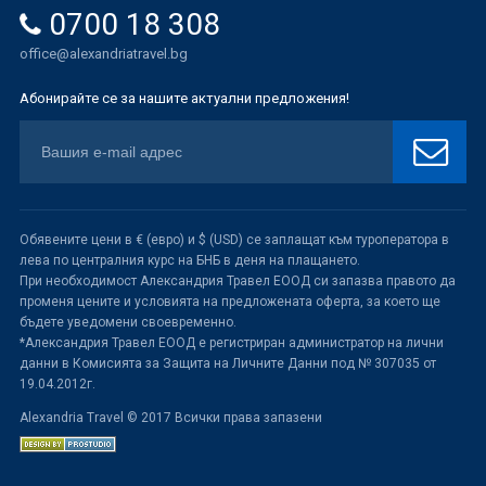
0700 18 308
office@alexandriatravel.bg
Абонирайте се за нашите актуални предложения!
Обявените цени в € (евро) и $ (USD) се заплащат към туроператора в
лева по централния курс на БНБ в деня на плащането.
При необходимост Александрия Травел ЕООД си запазва правото да
променя цените и условията на предложената оферта, за което ще
бъдете уведомени своевременно.
*Александрия Травел ЕООД е регистриран администратор на лични
данни в Комисията за Защита на Личните Данни под № 307035 от
19.04.2012г.
Alexandria Travel © 2017 Всички права запазени