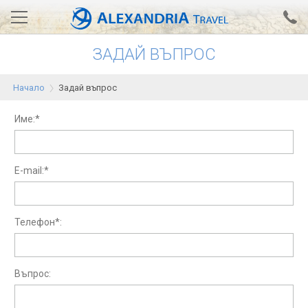
ЗАДАЙ ВЪПРОС
Вход за агенти
Проверка на резервация
Начало
Задай въпрос
АЛЕКСАНДРИЯ хотели
Име:*
Тунис
Турция
E-mail:*
Гърция
Египет
Телефон*:
Екскурзии
Въпрос:
0700 18 308
Запитване