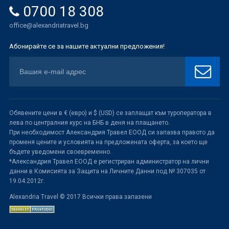
0700 18 308
office@alexandriatravel.bg
Абонирайте се за нашите актуални предложения!
Обявените цени в € (евро) и $ (USD) се заплащат към туроператора в
лева по централния курс на БНБ в деня на плащането.
При необходимост Александрия Травел ЕООД си запазва правото да
променя цените и условията на предложената оферта, за което ще
бъдете уведомени своевременно.
*Александрия Травел ЕООД е регистриран администратор на лични
данни в Комисията за Защита на Личните Данни под № 307035 от
19.04.2012г.
Alexandria Travel © 2017 Всички права запазени