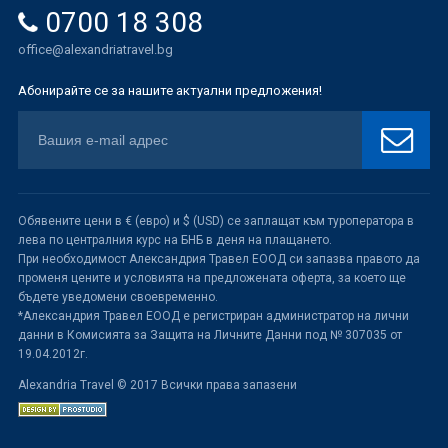
0700 18 308
office@alexandriatravel.bg
Абонирайте се за нашите актуални предложения!
Обявените цени в € (евро) и $ (USD) се заплащат към туроператора в
лева по централния курс на БНБ в деня на плащането.
При необходимост Александрия Травел ЕООД си запазва правото да
променя цените и условията на предложената оферта, за което ще
бъдете уведомени своевременно.
*Александрия Травел ЕООД е регистриран администратор на лични
данни в Комисията за Защита на Личните Данни под № 307035 от
19.04.2012г.
Alexandria Travel © 2017 Всички права запазени