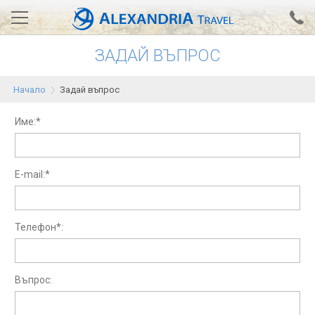
ЗАДАЙ ВЪПРОС
Вход за агенти
Проверка на резервация
Начало
Задай въпрос
АЛЕКСАНДРИЯ хотели
Име:*
Тунис
Турция
E-mail:*
Гърция
Египет
Телефон*:
Екскурзии
Въпрос:
0700 18 308
Запитване