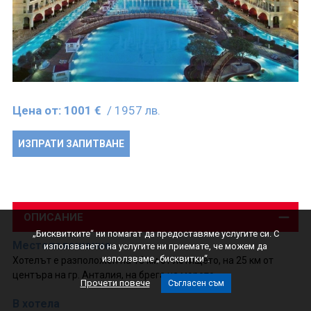
Цена от:
1001 €
/ 1957 лв.
ИЗПРАТИ ЗАПИТВАНЕ
ОПИСАНИЕ
„Бисквитките“ ни помагат да предоставяме услугите си. С
Местоположение
използването на услугите ни приемате, че можем да
използваме „бисквитки“.
Хотелът е разположен на 15 км от летището, на 25 км от
центъра на гр. Анталия, на брега на морето.
Прочети повече
Съгласен съм
В хотела