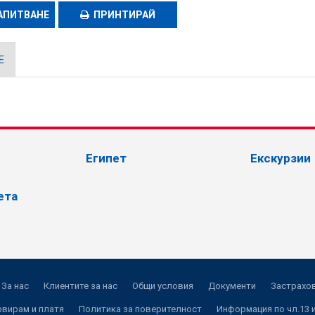
АПИТВАНЕ
ПРИНТИРАЙ
Е
Египет
Екскурзии
ета
За нас
Клиентите за нас
Общи условия
Документи
Застрахов
рвирам и платя
Политика за поверителност
Информация по чл.13 и