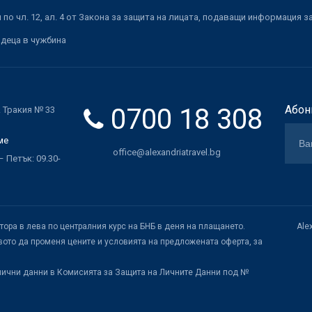
по чл. 12, ал. 4 от Закона за защита на лицата, подаващи информация з
 деца в чужбина
0700 18 308
Абон
. Тракия № 33
ме
office@alexandriatravel.bg
 Петък: 09.30-
атора в лева по централния курс на БНБ в деня на плащането.
Ale
ото да променя цените и условията на предложената оферта, за
лични данни в Комисията за Защита на Личните Данни под №