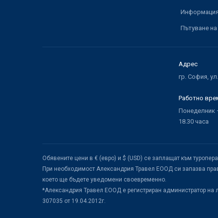
Информация 
Пътуване на
Адрес
гр. София, ул
Работно вре
Понеделник –
18.30 часа
Обявените цени в € (евро) и $ (USD) се заплащат към туропер
При необходимост Александрия Травел ЕООД си запазва прав
което ще бъдете уведомени своевременно.
*Александрия Травел ЕООД е регистриран администратор на 
307035 от 19.04.2012г.