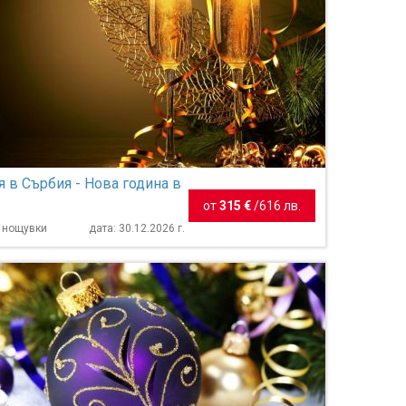
я в Сърбия - Нова година в
от
315 €
/
616 лв.
3 нощувки
дата: 30.12.2026 г.