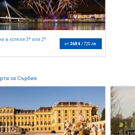
е в хотели 3* или 2*
от
368 €
/
720 лв.
рти за Сърбия