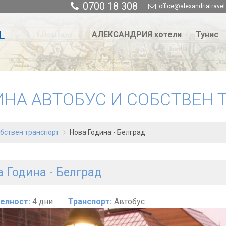
0700 18 308
office@alexandriatravel
АЛЕКСАНДРИЯ хотели
Тунис
ИНА АВТОБУС И СОБСТВЕН 
обствен транспорт
Нова Година - Белград
 Година - Белград
елност:
4 дни
Транспорт:
Автобус