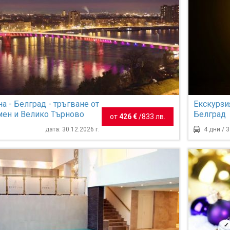
а - Белград - тръгване от
Екскурзи
мен и Велико Търново
Белград
от
426 €
/
833 лв.
дата: 30.12.2026 г.
4 дни / 