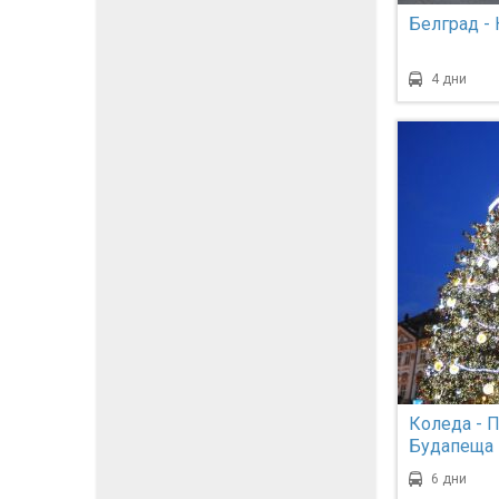
Белград - 
4 дни
Коледа - П
Будапеща 
6 дни