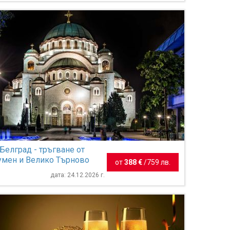
Белград - тръгване от
умен и Велико Търново
от
388 €
/
759 лв.
дата: 24.12.2026 г.