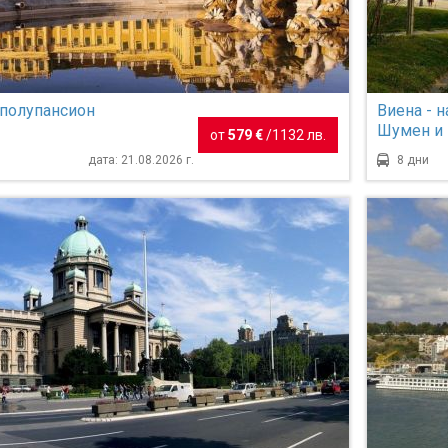
 полупансион
Виена - н
Шумен и 
от
579 €
/
1132 лв.
дата: 21.08.2026 г.
8 дни