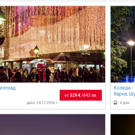
Белград
Коледа - 
Варна, Ш
от
329 €
/
643 лв.
дата: 24.12.2026 г.
4 дни