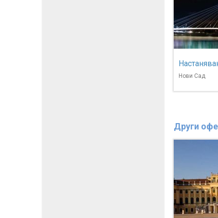
Настаняван
Нови Сад
Други офе