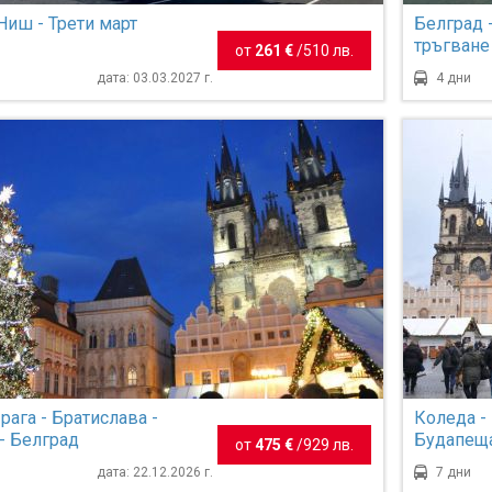
Ниш - Трети март
Белград -
тръгване
от
261 €
/
510 лв.
Търново
дата: 03.03.2027 г.
4 дни
рага - Братислава -
Коледа - 
- Белград
Будапеща 
от
475 €
/
929 лв.
Шумен и 
дата: 22.12.2026 г.
7 дни