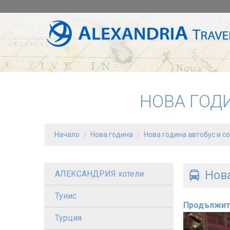
НОВА ГОД
Начало
Нова година
Нова година автобус и с
Нова
АЛЕКСАНДРИЯ хотели
Тунис
Продължит
Турция