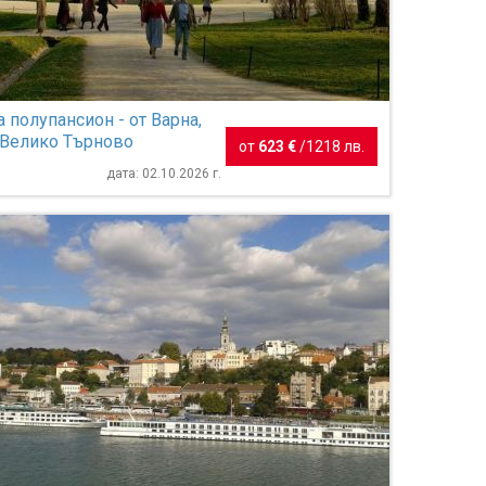
а полупансион - от Варна,
Велико Търново
от
623 €
/
1218 лв.
дата: 02.10.2026 г.