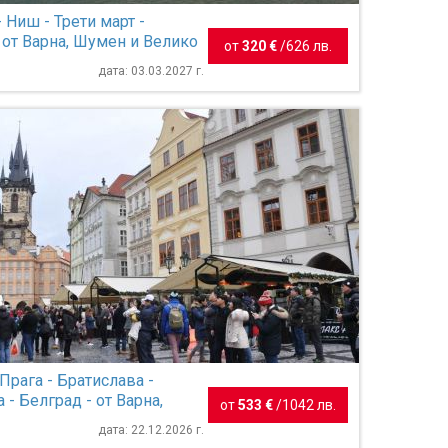
 Ниш - Трети март -
 от Варна, Шумен и Велико
от
320 €
/
626 лв.
дата: 03.03.2027 г.
Прага - Братислава -
- Белград - от Варна,
от
533 €
/
1042 лв.
Велико Търново
дата: 22.12.2026 г.