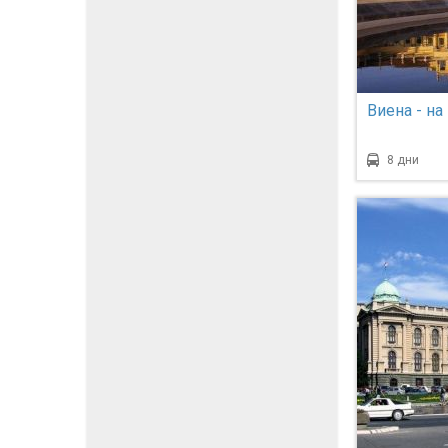
Виена - на
8 дни