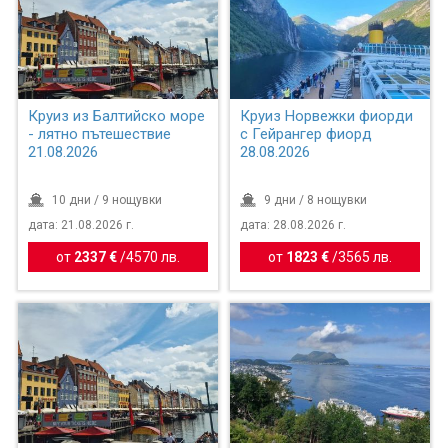
Круиз из Балтийско море
Круиз Норвежки фиорди
- лятно пътешествие
с Гейрангер фиорд
21.08.2026
28.08.2026
10 дни / 9 нощувки
9 дни / 8 нощувки
дата: 21.08.2026 г.
дата: 28.08.2026 г.
от
2337 €
/
4570 лв.
от
1823 €
/
3565 лв.