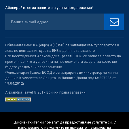
Абонирайте се за нашите актуални предложения!
Обявените цени в € (евро) и $ (USD) се заплащат към туроператора в
лева по централния курс на БНБ в деня на плащането.
При необходимост Александрия Травел ЕООД си запазва правото да
променя цените и условията на предложената оферта, за което ще
бъдете уведомени своевременно.
*Александрия Травел ЕООД е регистриран администратор на лични
данни в Комисията за Защита на Личните Данни под № 307035 от
19.04.2012г.
Alexandria Travel © 2017 Всички права запазени
„Бисквитките“ ни помагат да предоставяме услугите си. С
използването на услугите ни приемате, че можем да