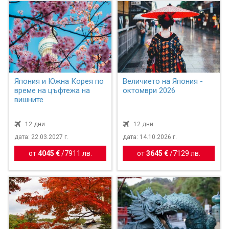
Япония и Южна Корея по
Величието на Япония -
време на цъфтежа на
октомври 2026
вишните
12 дни
12 дни
дата: 22.03.2027 г.
дата: 14.10.2026 г.
от
4045 €
/
7911 лв.
от
3645 €
/
7129 лв.