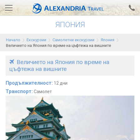
ЯПОНИЯ
Вход за агенти
Проверка на резервация
Начало
Екскурзии
Самолетни екскурзии
Япония
АЛЕКСАНДРИЯ хотели
Величието на Япония по време на цъфтежа на вишните
Тунис
Величието на Япония по време на
цъфтежа на вишните
Турция
Гърция
Продължителност:
12 дни
Транспорт:
Самолет
Египет
Екскурзии
0700 18 308
Запитване