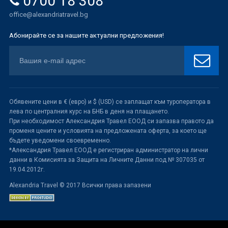
0700 18 308
office@alexandriatravel.bg
Абонирайте се за нашите актуални предложения!
Обявените цени в € (евро) и $ (USD) се заплащат към туроператора в
лева по централния курс на БНБ в деня на плащането.
При необходимост Александрия Травел ЕООД си запазва правото да
променя цените и условията на предложената оферта, за което ще
бъдете уведомени своевременно.
*Александрия Травел ЕООД е регистриран администратор на лични
данни в Комисията за Защита на Личните Данни под № 307035 от
19.04.2012г.
Alexandria Travel © 2017 Всички права запазени