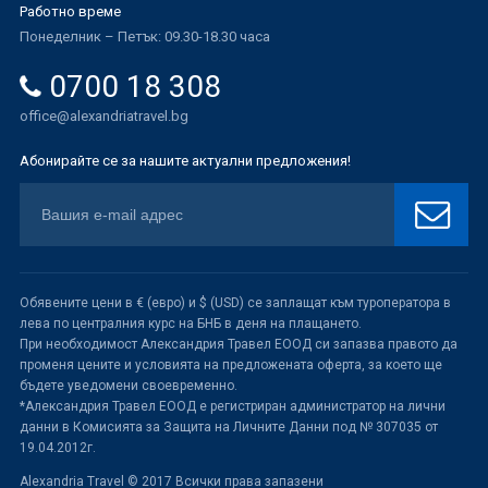
Работно време
Понеделник – Петък: 09.30-18.30 часа
0700 18 308
office@alexandriatravel.bg
Абонирайте се за нашите актуални предложения!
Обявените цени в € (евро) и $ (USD) се заплащат към туроператора в
лева по централния курс на БНБ в деня на плащането.
При необходимост Александрия Травел ЕООД си запазва правото да
променя цените и условията на предложената оферта, за което ще
бъдете уведомени своевременно.
*Александрия Травел ЕООД е регистриран администратор на лични
данни в Комисията за Защита на Личните Данни под № 307035 от
19.04.2012г.
Alexandria Travel © 2017 Всички права запазени