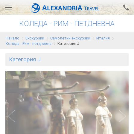
КОЛЕДА - РИМ - ПЕТДНЕВНА
Вход за агенти
Проверка на резервация
Начало
Екскурзии
Самолетни екскурзии
Италия
АЛЕКСАНДРИЯ хотели
Коледа - Рим - петдневна
Категория J
Тунис
Категория J
Турция
Гърция
Египет
Екскурзии
0700 18 308
Запитване