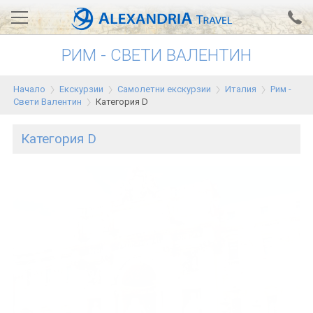
РИМ - СВЕТИ ВАЛЕНТИН
Вход за агенти
Проверка на резервация
Начало
Екскурзии
Самолетни екскурзии
Италия
Рим -
АЛЕКСАНДРИЯ хотели
Свети Валентин
Категория D
Тунис
Категория D
Турция
Гърция
Египет
Екскурзии
0700 18 308
Запитване