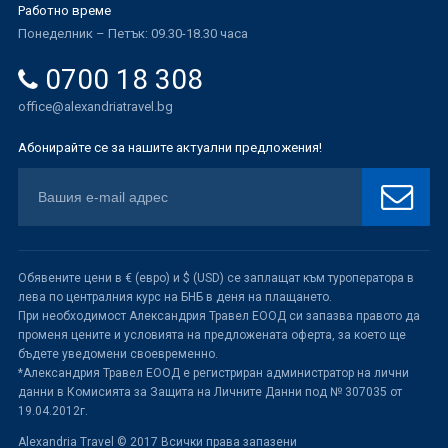
Работно време
Понеделник – Петък: 09.30-18.30 часа
0700 18 308
office@alexandriatravel.bg
Абонирайте се за нашите актуални предложения!
Обявените цени в € (евро) и $ (USD) се заплащат към туроператора в
лева по централния курс на БНБ в деня на плащането.
При необходимост Александрия Травел ЕООД си запазва правото да
променя цените и условията на предложената оферта, за което ще
бъдете уведомени своевременно.
*Александрия Травел ЕООД е регистриран администратор на лични
данни в Комисията за Защита на Личните Данни под № 307035 от
19.04.2012г.
Alexandria Travel © 2017 Всички права запазени