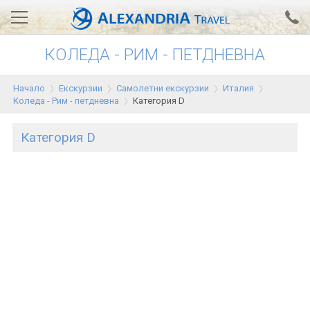
КОЛЕДА - РИМ - ПЕТДНЕВНА
Вход за агенти
Проверка на резервация
Начало
Екскурзии
Самолетни екскурзии
Италия
АЛЕКСАНДРИЯ хотели
Коледа - Рим - петдневна
Категория D
Тунис
Категория D
Турция
Гърция
Египет
Екскурзии
0700 18 308
Запитване