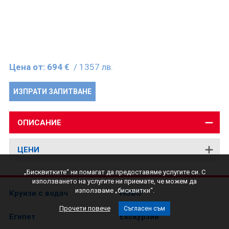
Цена от:
694 €
/ 1357 лв.
ИЗПРАТИ ЗАПИТВАНЕ
ОПИСАНИЕ
ЦЕНИ
„Бисквитките“ ни помагат да предоставяме услугите си. С
използването на услугите ни приемате, че можем да
използваме „бисквитки“.
Круизи с водач
НОВО
Прочети повече
Съгласен съм
Египет
Екскурзии