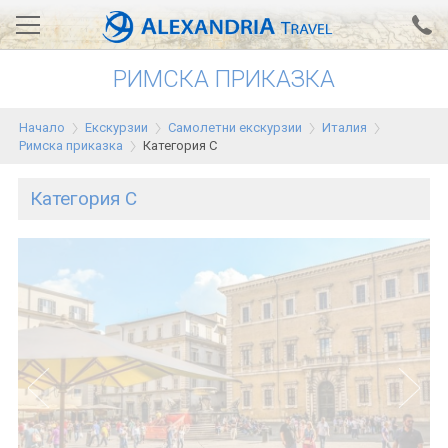
РИМСКА ПРИКАЗКА
Вход за агенти
Проверка на резервация
Начало
Екскурзии
Самолетни екскурзии
Италия
АЛЕКСАНДРИЯ хотели
Римска приказка
Категория C
Тунис
Категория C
Турция
Гърция
Египет
Екскурзии
0700 18 308
Запитване