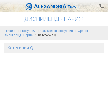
ДИСНИЛЕНД - ПАРИЖ
Вход за агенти
Проверка на резервация
Начало
Екскурзии
Самолетни екскурзии
Франция
АЛЕКСАНДРИЯ хотели
Дисниленд - Париж
Категория Q
Тунис
Категория Q
Турция
Гърция
Египет
Екскурзии
0700 18 308
Запитване