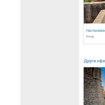
Настаняван
Котор
Други офе