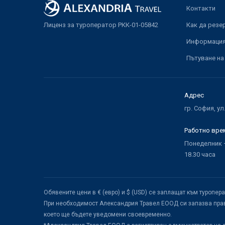
Контакти
Лиценз за туроператор РКК-01-05842
Как да резе
Информация 
Пътуване на
Адрес
гр. София, ул
Работно вре
Понеделник –
18.30 часа
Обявените цени в € (евро) и $ (USD) се заплащат към туропер
При необходимост Александрия Травел ЕООД си запазва прав
което ще бъдете уведомени своевременно.