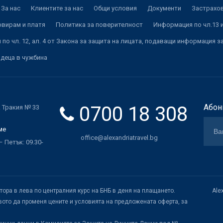
За нас
Клиентите за нас
Общи условия
Документи
Застрахов
рвирам и платя
Политика за поверителност
Информация по чл.13 и
по чл. 12, ал. 4 от Закона за защита на лицата, подаващи информация з
 деца в чужбина
0700 18 308
Абон
. Тракия № 33
ме
office@alexandriatravel.bg
 Петък: 09.30-
атора в лева по централния курс на БНБ в деня на плащането.
Ale
ото да променя цените и условията на предложената оферта, за