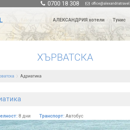
0700 18 308
office@alexandriatravel
АЛЕКСАНДРИЯ хотели
Тунис
ХЪРВАТСКА
рватска
Адриатика
иатика
елност:
8 дни
Транспорт:
Автобус