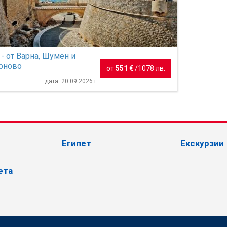
- от Варна, Шумен и
рново
от
551 €
/
1078 лв.
дата: 20.09.2026 г.
Египет
Екскурзии
ета