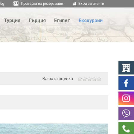
.bg
Проверка на резервация
Вход за агенти
Турция
Гърция
Египет
Екскурзии
Вашата оценка