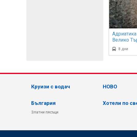
Адриатика 
Велико Тъ
8 дни
Круизи с водач
НОВО
България
Хотели по св
Златни пясъци