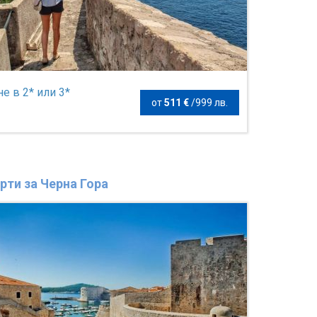
е в 2* или 3*
от
511 €
/
999 лв.
рти за Черна Гора