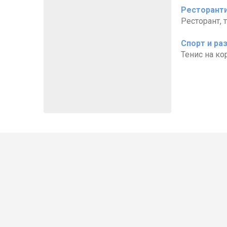
Ресторанти
Ресторант, 
Спорт и ра
Тенис на ко
Круизи с водач
НОВО
България
Хотели по св
Златни пясъци