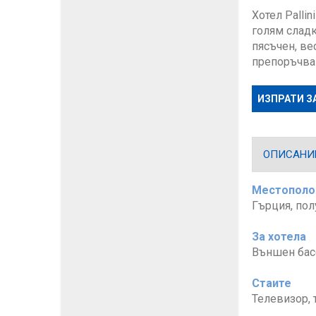
Хотел Palli
голям сладк
пясъчен, ве
препоръчва 
ИЗПРАТИ З
ОПИСАНИЕ
Местопол
Гърция, пол
За хотела
Външен басе
Стаите
Телевизор, 