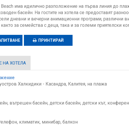
ni Beach има идилично разположение на първа линия до пла
оводен басейн. На гостите на хотела се предоставят разн
сели дневни и вечерни анимационни програми, различни вид
както за семейства с деца, така и за големи приятелски ко
АПИТВАНЕ
ПРИНТИРАЙ
 НА ХОТЕЛА
ожение
уостров Халкидики - Касандра, Калитея, на плажа
йн, вътрешен басейн, детски басейн, детски кът, конферен
телефон, климатик, минибар, балкон