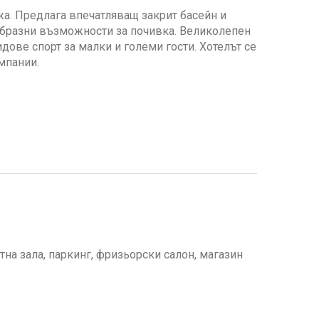
жа. Предлага впечатляващ закрит басейн и
ообразни възможности за почивка. Великолепен
ове спорт за малки и големи гости. Хотелът се
мпании.
тна зала, паркинг, фризьорски салон, магазин