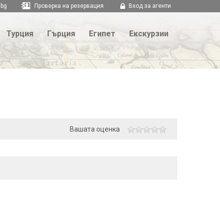
.bg
Проверка на резервация
Вход за агенти
Турция
Гърция
Египет
Екскурзии
Вашата оценка