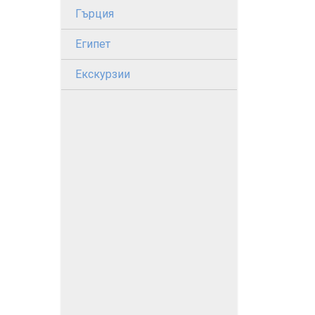
Гърция
Египет
Екскурзии