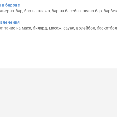
 и барове
таверна, бар, бар на плажа, бар на басейна, пиано бар, барб
звлечения
рт, танис на маса, билярд, масаж, сауна, волейбол, баскетбол
Египет
Екскурзии
ета