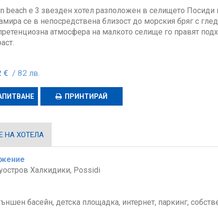
in beach е 3 звезден хотел разположен в селището Посиди 
амира се в непосредствена близост до морския бряг с гле
претенциозна атмосфера на малкото селище го правят подх
аст.
 €
/ 82 лв.
АПИТВАНЕ
ПРИНТИРАЙ
 НА ХОТЕЛА
ожение
уостров Халкидики, Possidi
ъншен басейн, детска площадка, интернет, паркинг, собст