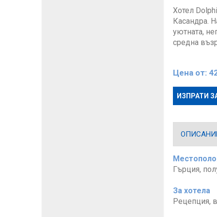
Хотел Dolph
Касандра. Н
уютната, не
средна възр
Цена от:
42
ИЗПРАТИ З
ОПИСАНИЕ
Местопол
Гърция, пол
За хотела
Рецепция, в