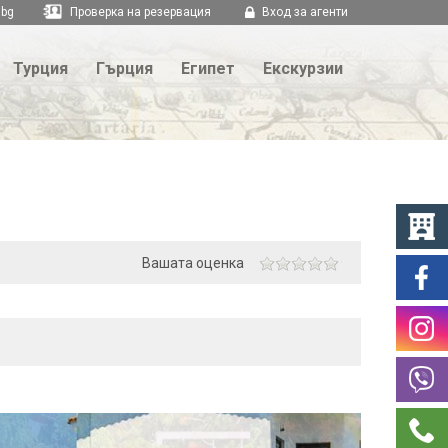
.bg
Проверка на резервация
Вход за агенти
Турция
Гърция
Египет
Екскурзии
Вашата оценка