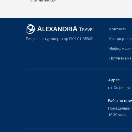
Златни пясъци
Контакти
Лиценз за туроператор РКК-01-05842
Как да резе
Информация 
Пътуване на
Адрес
гр. София, ул
Работно вре
Понеделник –
18.30 часа