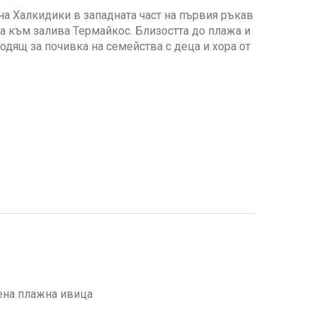
на Халкидики в западната част на първия ръкав
да към залива Термайкос. Близостта до плажа и
одящ за почивка на семейства с деца и хора от
вена плажна ивица