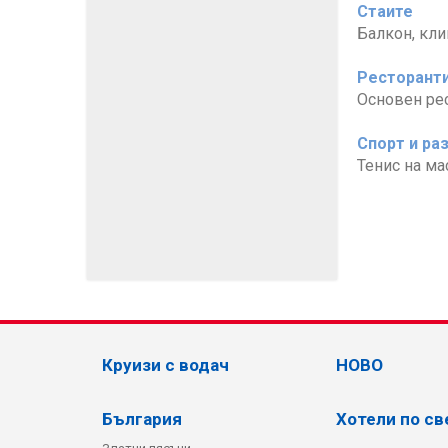
Стаите
Балкон, кли
Ресторанти
Основен рес
Спорт и ра
Тенис на ма
Круизи с водач
НОВО
България
Хотели по св