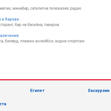
матик, минибар, сателитна телевизия, радио
 и барове
торант, бар на басейна, таверна
звлечения
са, билярд, плажен волейбол, водни спортове
Египет
Екскурзии
ета