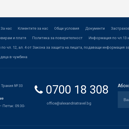
За нас
Клиентите за нас
Общи условия
Документи
Застрахов
рвирам и платя
Политика за поверителност
Информация по чл.13 и
по чл. 12, ал. 4 от Закона за защита на лицата, подаващи информация з
 деца в чужбина
0700 18 308
Абон
. Тракия № 33
ме
office@alexandriatravel.bg
 Петък: 09.30-