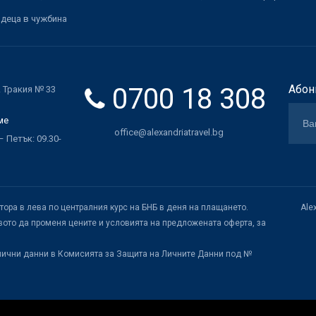
 деца в чужбина
0700 18 308
Абон
. Тракия № 33
ме
office@alexandriatravel.bg
 Петък: 09.30-
атора в лева по централния курс на БНБ в деня на плащането.
Ale
ото да променя цените и условията на предложената оферта, за
лични данни в Комисията за Защита на Личните Данни под №