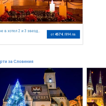
е в хотел 2 и 3 звезд...
от
457 €
/
894 лв.
рти за Словения