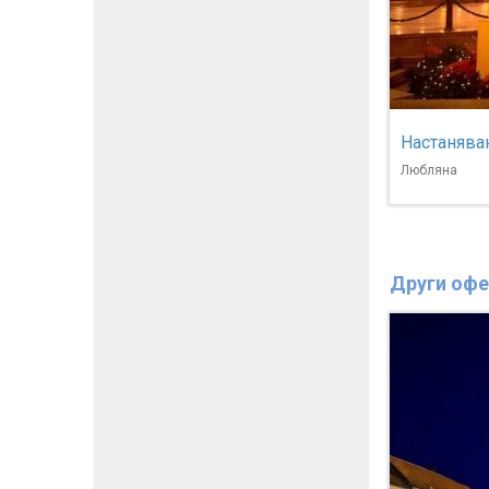
Настаняван
Любляна
Други офе