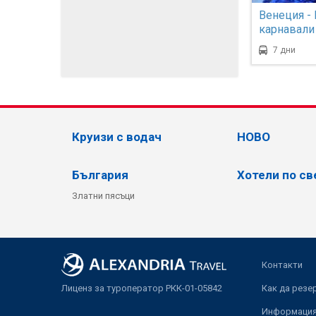
Венеция - 
карнавали
7 дни
Круизи с водач
НОВО
България
Хотели по св
Златни пясъци
Контакти
Лиценз за туроператор РКК-01-05842
Как да резе
Информация 