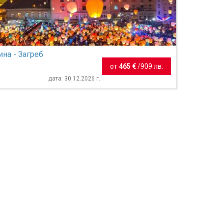
ина - Загреб
от
465 €
/
909 лв.
дата: 30.12.2026 г.