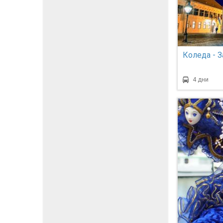
Коледа - З
4 дни