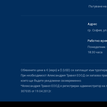
Пътуване на
Адрес
гр. София, ул
Работно вре
Понеделник –
18.30 часа
Обявените цени в € (евро) и $ (USD) се заплащат към туропер
При необходимост Александрия Травел ЕООД си запазва прав
което ще бъдете уведомени своевременно.
*Александрия Травел ЕООД е регистриран администратор на 
307035 от 19.04.2012г.