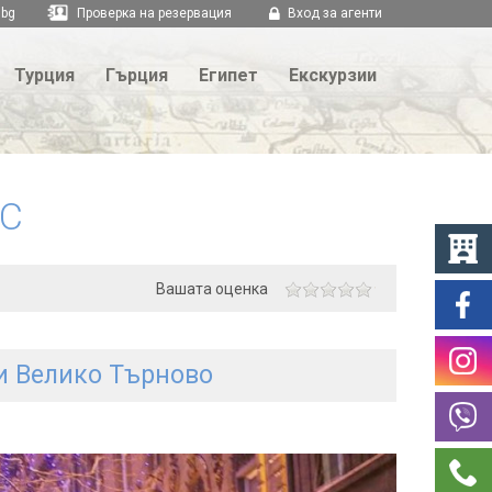
.bg
Проверка на резервация
Вход за агенти
Турция
Гърция
Египет
Екскурзии
УС
Вашата оценка
 и Велико Търново