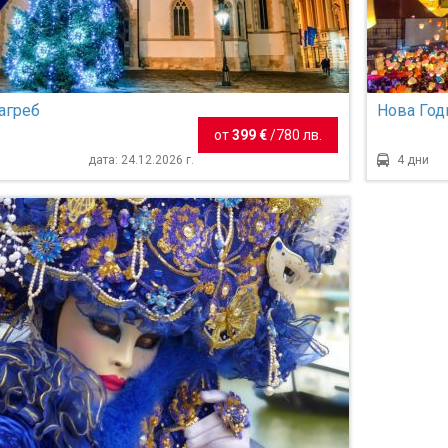
агреб
Нова Год
от
399 €
/
780 лв.
дата: 24.12.2026 г.
4 дни