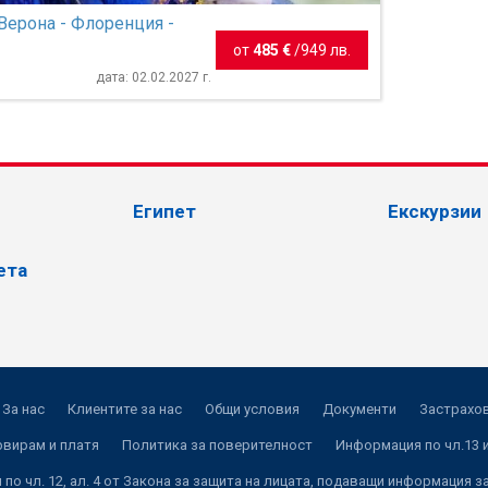
Верона - Флоренция -
от
485 €
/
949 лв.
дата: 02.02.2027 г.
Египет
Екскурзии
ета
За нас
Клиентите за нас
Общи условия
Документи
Застрахов
рвирам и платя
Политика за поверителност
Информация по чл.13 и
по чл. 12, ал. 4 от Закона за защита на лицата, подаващи информация з