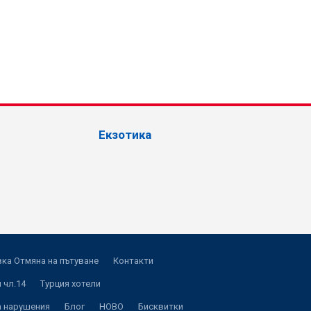
Екзотика
ка Отмяна на пътуване
Контакти
 чл.14
Турция хотели
а нарушения
Блог
НОВО
Бисквитки