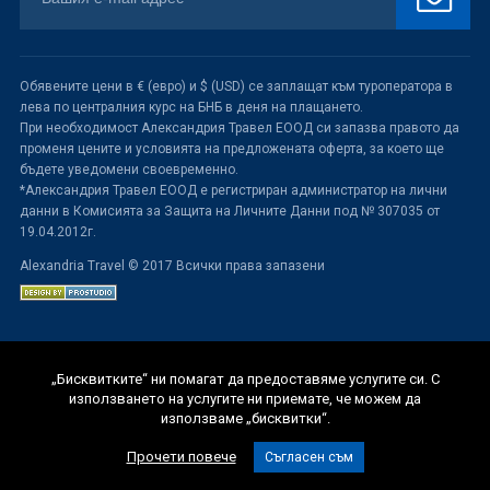
Обявените цени в € (евро) и $ (USD) се заплащат към туроператора в
лева по централния курс на БНБ в деня на плащането.
При необходимост Александрия Травел ЕООД си запазва правото да
променя цените и условията на предложената оферта, за което ще
бъдете уведомени своевременно.
*Александрия Травел ЕООД е регистриран администратор на лични
данни в Комисията за Защита на Личните Данни под № 307035 от
19.04.2012г.
Alexandria Travel © 2017 Всички права запазени
„Бисквитките“ ни помагат да предоставяме услугите си. С
използването на услугите ни приемате, че можем да
използваме „бисквитки“.
Прочети повече
Съгласен съм