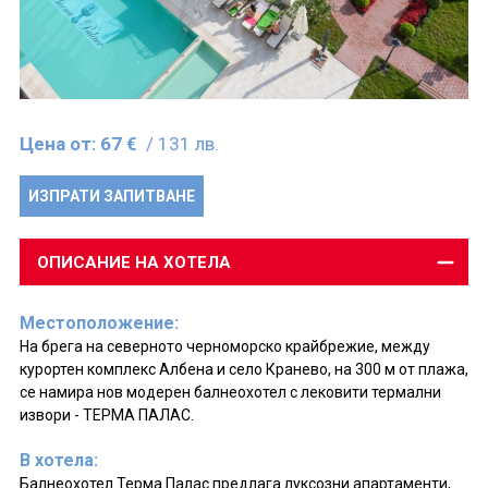
Цена от:
67 €
/ 131 лв.
ИЗПРАТИ ЗАПИТВАНЕ
ОПИСАНИЕ НА ХОТЕЛА
Местоположение:
На брега на северното черноморско крайбрежие, между
курортен комплекс Албена и село Кранево, на 300 м от плажа,
се намира нов модерен балнеохотел с лековити термални
извори - ТЕРМА ПАЛАС.
В хотела:
Балнеохотел Терма Палас предлага луксозни апартаменти,