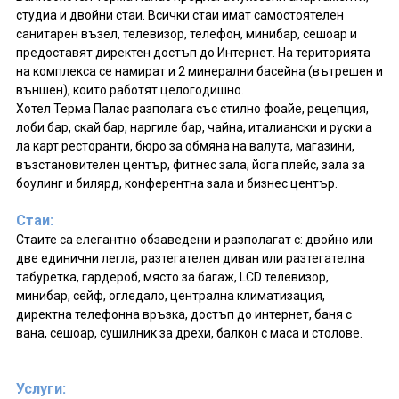
студиа и двойни стаи. Всички стаи имат самостоятелен
санитарен възел, телевизор, телефон, минибар, сешоар и
предоставят директен достъп до Интернет. На територията
на комплекса се намират и 2 минерални басейна (вътрешен и
външен), които работят целогодишно.
Хотел Терма Палас разполага със стилно фоайе, рецепция,
лоби бар, скай бар, наргиле бар, чайна, италиански и руски а
ла карт ресторанти, бюро за обмяна на валута, магазини,
възстановителен център, фитнес зала, йога плейс, зала за
боулинг и билярд, конферентна зала и бизнес център.
Стаи:
Стаите са елегантно обзаведени и разполагат с: двойно или
две единични легла, разтегателен диван или разтегателна
табуретка, гардероб, място за багаж, LCD телевизор,
минибар, сейф, огледало, централна климатизация,
директна телефонна връзка, достъп до интернет, баня с
вана, сешоар, сушилник за дрехи, балкон с маса и столове.
Услуги: