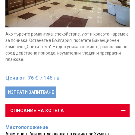
Aко търсите романтика, спокойствие, уют и красота - време е
за почивка. Останете в България, посетете Ваканционен
комплекс „Свети Тома“ – едно уникално място, разположено
сред девствена природа, изумителни гледки и прекрасни
плажове.
Цена от:
76 €
/ 148 лв.
ИЗПРАТИ ЗАПИТВАНЕ
ОПИСАНИЕ НА ХОТЕЛА
Местоположение
Аркутино, в близост до плажа, на самия нос Хумата