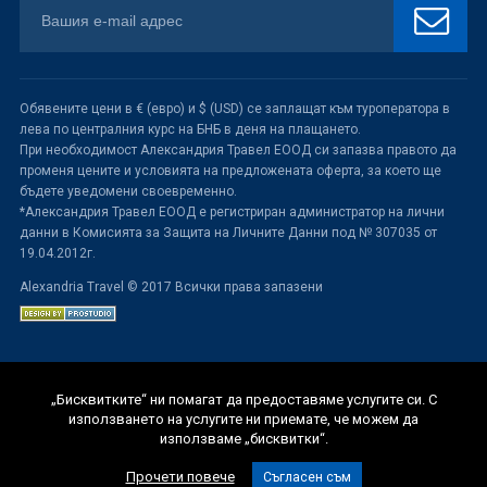
Обявените цени в € (евро) и $ (USD) се заплащат към туроператора в
лева по централния курс на БНБ в деня на плащането.
При необходимост Александрия Травел ЕООД си запазва правото да
променя цените и условията на предложената оферта, за което ще
бъдете уведомени своевременно.
*Александрия Травел ЕООД е регистриран администратор на лични
данни в Комисията за Защита на Личните Данни под № 307035 от
19.04.2012г.
Alexandria Travel © 2017 Всички права запазени
„Бисквитките“ ни помагат да предоставяме услугите си. С
използването на услугите ни приемате, че можем да
използваме „бисквитки“.
Прочети повече
Съгласен съм