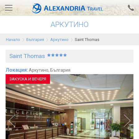
АРКУТИНО
Вход за агенти
Проверка на резервация
Начало
България
Аркутино
Saint Thomas
АЛЕКСАНДРИЯ хотели
Saint Thomas
Тунис
Турция
Локация:
Аркутино, България
ЗАКУСКА И ВЕЧЕРЯ
Гърция
Египет
Екскурзии
0700 18 308
Запитване