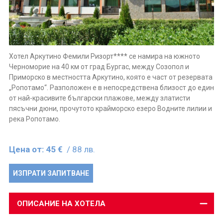
Хотел Аркутино Фемили Ризорт**** се намира на южното
Черноморие на 40 км от град Бургас, между Созопол и
Приморско в местността Аркутино, която е част от резервата
„Ропотамо“. Разположен е в непосредствена близост до един
от най-красивите български плажове, между златисти
пясъчни дюни, прочутото крайморско езеро Водните лилии и
река Ропотамо.
Цена от:
45 €
/ 88 лв.
ИЗПРАТИ ЗАПИТВАНЕ
ОПИСАНИЕ НА ХОТЕЛА