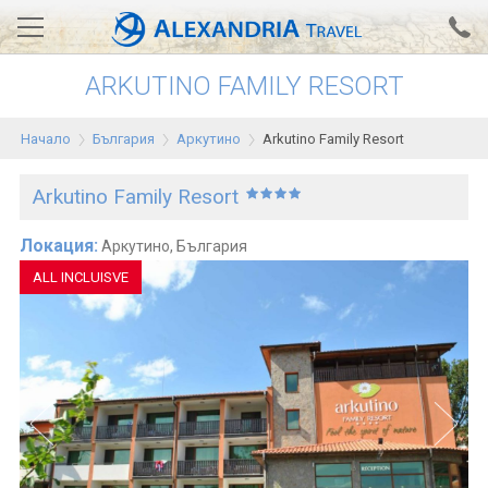
ARKUTINO FAMILY RESORT
Вход за агенти
Проверка на резервация
Начало
България
Аркутино
Arkutino Family Resort
АЛЕКСАНДРИЯ хотели
Arkutino Family Resort
Тунис
Турция
Локация:
Аркутино, България
АLL INCLUISVE
Гърция
Египет
Екскурзии
0700 18 308
Запитване