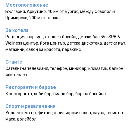
Местоположение
България, Аркутино, 40 км от Бургас, между Созопол и
Приморско, 200 м от плажа
За хотела
Рецепция, паркинг, външен басейн, детски басейн, SPA &
Wellness център, йога център, детска дискотека, детски кът,
магазини, салон за красота, параклис
Стаите
Сателитна телевизия, телефон, минибар, климатик, балкон
или тераса
Ресторанти и барове
3 ресторанта, лоби бар, пиано бар, бар на басейна
Спорт и развлечения
Уелнес център, фитнес, фризьорски салон, сауна, тенис на
маса, волейбол.