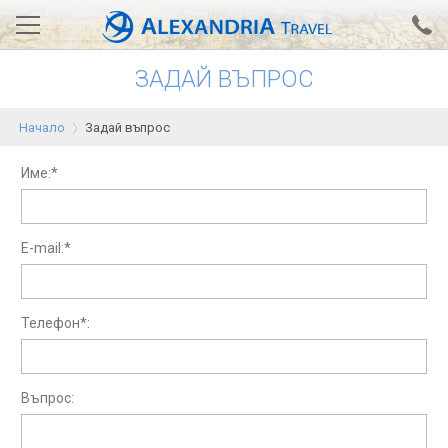
ЗАДАЙ ВЪПРОС
Вход за агенти
Проверка на резервация
Начало
Задай въпрос
АЛЕКСАНДРИЯ хотели
Име:*
Тунис
Турция
E-mail:*
Гърция
Египет
Телефон*:
Екскурзии
Въпрос:
0700 18 308
Запитване