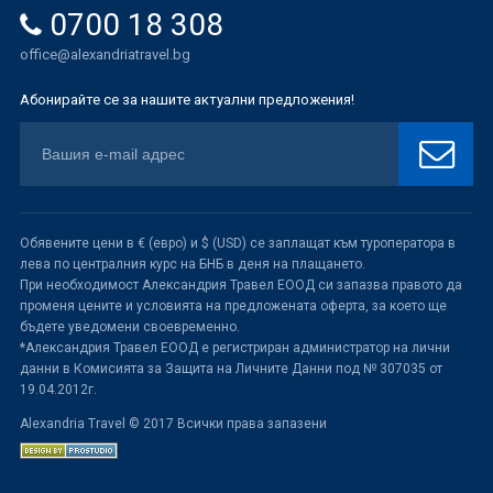
0700 18 308
office@alexandriatravel.bg
Абонирайте се за нашите актуални предложения!
Обявените цени в € (евро) и $ (USD) се заплащат към туроператора в
лева по централния курс на БНБ в деня на плащането.
При необходимост Александрия Травел ЕООД си запазва правото да
променя цените и условията на предложената оферта, за което ще
бъдете уведомени своевременно.
*Александрия Травел ЕООД е регистриран администратор на лични
данни в Комисията за Защита на Личните Данни под № 307035 от
19.04.2012г.
Alexandria Travel © 2017 Всички права запазени