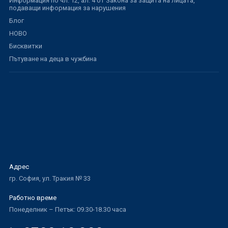
Информация по чл. 12, ал. 4 от Закона за защита на лицата,
подаващи информация за нарушения
Блог
НОВО
Бисквитки
Пътуване на деца в чужбина
Адрес
гр. София, ул. Тракия № 33
Работно време
Понеделник – Петък: 09.30-18.30 часа