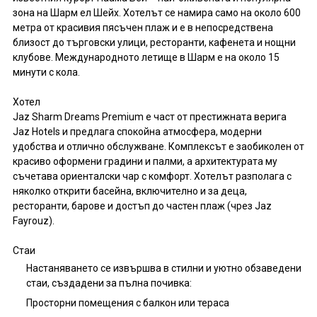
зона на Шарм ел Шейх. Хотелът се намира само на около 600
метра от красивия пясъчен плаж и е в непосредствена
близост до търговски улици, ресторанти, кафенета и нощни
клубове. Международното летище в Шарм е на около 15
минути с кола.
Хотел
Jaz Sharm Dreams Premium е част от престижната верига
Jaz Hotels и предлага спокойна атмосфера, модерни
удобства и отлично обслужване. Комплексът е заобиколен от
красиво оформени градини и палми, а архитектурата му
съчетава ориенталски чар с комфорт. Хотелът разполага с
няколко открити басейна, включително и за деца,
ресторанти, барове и достъп до частен плаж (чрез Jaz
Fayrouz).
Стаи
Настаняването се извършва в стилни и уютно обзаведени
стаи, създадени за пълна почивка:
Просторни помещения с балкон или тераса