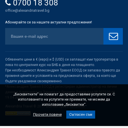
0700 18 308
office@alexandriatravel.bg
Абонирайте се за нашите актуални предложения!
Обявените цени в € (евро) и $ (USD) се заплащат към туроператора в
лева по централния курс на БНБ в деня на плащането.
При необходимост Александрия Травел ЕООД си запазва правото да
променя цените и условията на предложената оферта, за което ще
бъдете уведомени своевременно.
*Александрия Травел ЕООД е регистриран администратор на лични
данни в Комисията за Защита на Личните Данни под № 307035 от
„Бисквитките“ ни помагат да предоставяме услугите си. С
19.04.2012г.
използването на услугите ни приемате, че можем да
използваме „бисквитки“.
Alexandria Travel © 2017 Всички права запазени
Прочети повече
Съгласен съм