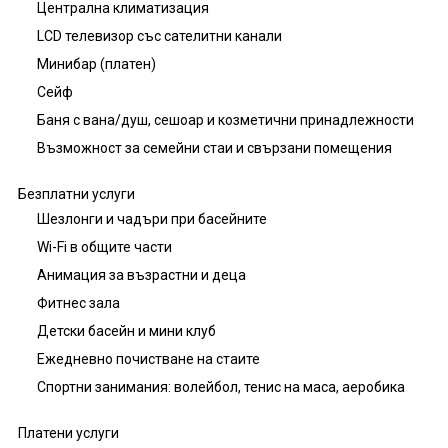
Централна климатизация
LCD телевизор със сателитни канали
Минибар (платен)
Сейф
Баня с вана/душ, сешоар и козметични принадлежности
Възможност за семейни стаи и свързани помещения
Безплатни услуги
Шезлонги и чадъри при басейните
Wi-Fi в общите части
Анимация за възрастни и деца
Фитнес зала
Детски басейн и мини клуб
Ежедневно почистване на стаите
Спортни занимания: волейбол, тенис на маса, аеробика
Платени услуги