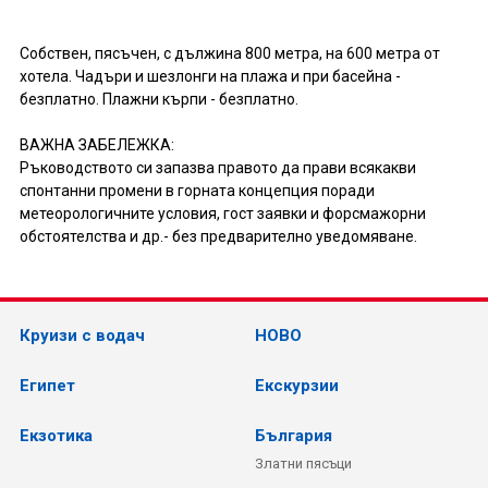
Собствен, пясъчен, с дължина 800 метра, на 600 метра от
хотела. Чадъри и шезлонги на плажа и при басейна -
безплатно. Плажни кърпи - безплатно.
ВАЖНА ЗАБЕЛЕЖКА:
Ръководството си запазва правото да прави всякакви
спонтанни промени в горната концепция поради
метеорологичните условия, гост заявки и форсмажорни
обстоятелства и др.- без предварително уведомяване.
Круизи с водач
НОВО
Египет
Екскурзии
Екзотика
България
Златни пясъци