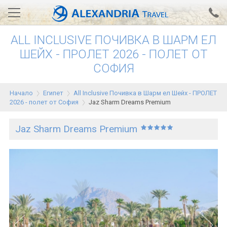
ALL INCLUSIVE ПОЧИВКА В ШАРМ ЕЛ
Вход за агенти
Проверка на резервация
ШЕЙХ - ПРОЛЕТ 2026 - ПОЛЕТ ОТ
СОФИЯ
АЛЕКСАНДРИЯ хотели
Тунис
Начало
Египет
All Inclusive Почивка в Шарм ел Шейх - ПРОЛЕТ
2026 - полет от София
Jaz Sharm Dreams Premium
Турция
Jaz Sharm Dreams Premium
Гърция
Египет
Екскурзии
0700 18 308
Запитване