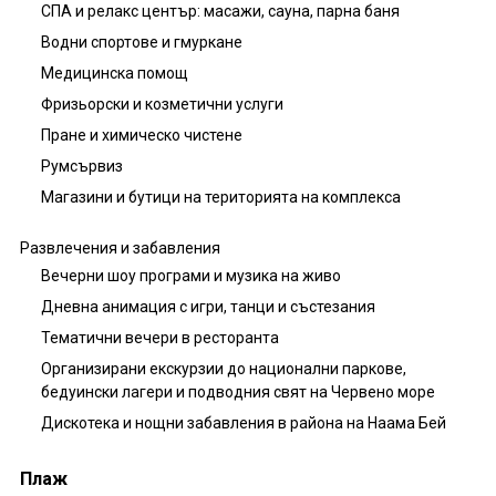
СПА и релакс център: масажи, сауна, парна баня
Водни спортове и гмуркане
Медицинска помощ
Фризьорски и козметични услуги
Пране и химическо чистене
Румсървиз
Магазини и бутици на територията на комплекса
Развлечения и забавления
Вечерни шоу програми и музика на живо
Дневна анимация с игри, танци и състезания
Тематични вечери в ресторанта
Организирани екскурзии до национални паркове,
бедуински лагери и подводния свят на Червено море
Дискотека и нощни забавления в района на Наама Бей
Плаж