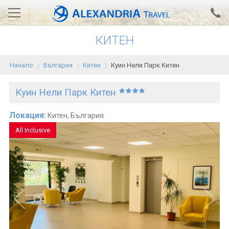
КИТЕН
Вход за агенти
Проверка на резервация
Начало
България
Китен
Куин Нели Парк Китен
АЛЕКСАНДРИЯ хотели
Куин Нели Парк Китен
Тунис
Турция
Локация:
Китен, България
All Inclusive
Гърция
Египет
Екскурзии
0700 18 308
Запитване