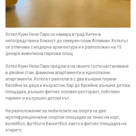
Хотел Куин Нели Парк се намира в град Китен в
непосредствена близост до северен плаж Атлиман. Хотелът
се отличава с модерна архитектура и е разположен на 15
декара живописна паркова площ.
Хотел Куин Нели Парк предлага на своите гости настаняване
в двойни стаи, фамилни апартаменти и едноспални
апартаменти. Хотелът разполага с два външни плувни
басейна за деца и възрастни, бар до басейна, външна детска
площадка ,външен фитнес основен ресторант, собствен
паркинг и вътрешен детски кът.
На разположение за любителите на спорта са две
мултифункционални спортни площадки за тенис на корт,
волейбол, футбол и баскетбол, както и фитнес площадка на
открито.