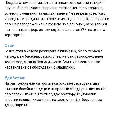
Предлага помещения за настаняване със сезонен открит
плувен басейн, частен паркинг, фитнес център и градина.
Всички помещения за настаняване в 4-звездния хотел са с
изглед към градината, а гостите имат достъп до ресторант и
бар. На разположение на гостите има денонощна рецепция,
летищен трансфер, детски клуб и безплатен WiFi на цялата
територия.
Стаи:
Всяка стая в хотела разполага с климатик, бюро, тераса с
изглед към басейна, самостоятелна баня, плоскоекранен
телевизор, спално бельо и кърпи. Всички помещения за
настаняване са оборудвани с хладилник.
Удобства:
На разположение на гостите са основен ресторант, два
външни басейна за деца и възрастни с чадъри и шезлонги,
бар басейн, външен фитнес, две мултифункционални
спортни площадки за тенис на корт, мини футбол, зона за
деца, паркинг.