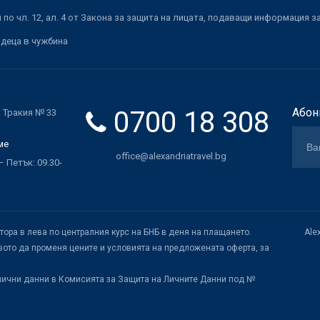
по чл. 12, ал. 4 от Закона за защита на лицата, подаващи информация з
 деца в чужбина
0700 18 308
Абон
. Тракия № 33
ме
office@alexandriatravel.bg
 Петък: 09.30-
атора в лева по централния курс на БНБ в деня на плащането.
Ale
ото да променя цените и условията на предложената оферта, за
лични данни в Комисията за Защита на Личните Данни под №