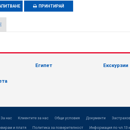
АПИТВАНЕ
ПРИНТИРАЙ
Е
Египет
Екскурзии
ета
За нас
Клиентите за нас
Общи условия
Документи
Застрахов
рвирам и платя
Политика за поверителност
Информация по чл.13 и