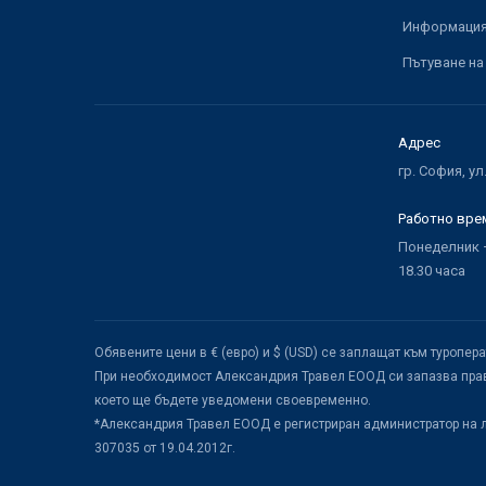
Информация 
Пътуване на
Адрес
гр. София, ул
Работно вре
Понеделник –
18.30 часа
Обявените цени в € (евро) и $ (USD) се заплащат към туропер
При необходимост Александрия Травел ЕООД си запазва прав
което ще бъдете уведомени своевременно.
*Александрия Травел ЕООД е регистриран администратор на 
307035 от 19.04.2012г.