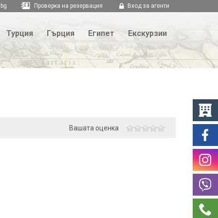
.bg
Проверка на резервация
Вход за агенти
Турция
Гърция
Египет
Екскурзии
Вашата оценка