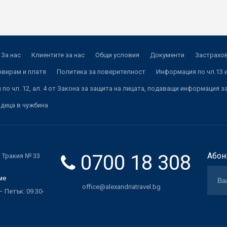
За нас
Клиентите за нас
Общи условия
Документи
Застрахов
рвирам и платя
Политика за поверителност
Информация по чл.13 и
по чл. 12, ал. 4 от Закона за защита на лицата, подаващи информация з
 деца в чужбина
0700 18 308
Абон
. Тракия № 33
ме
office@alexandriatravel.bg
 Петък: 09.30-