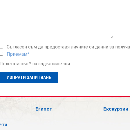
Съгласен съм да предоставя личните си данни за получ
Приемам*
Полетата със * са задължителни.
Египет
Екскурзии
ета