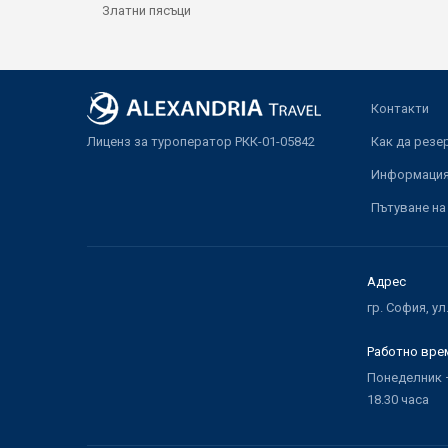
Златни пясъци
Контакти
Лиценз за туроператор РКК-01-05842
Как да резе
Информация 
Пътуване на
Адрес
гр. София, ул
Работно вре
Понеделник –
18.30 часа