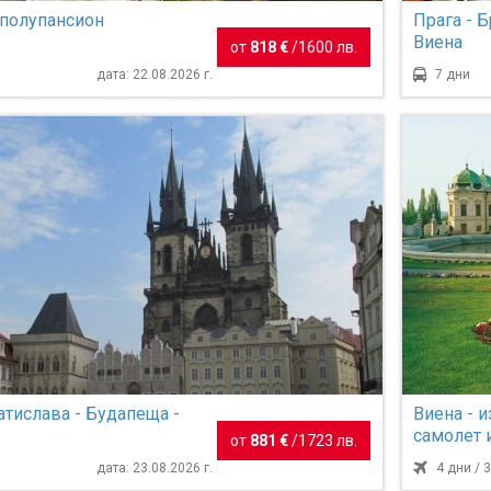
 полупансион
Прага - 
Виена
от
818 €
/
1600 лв.
дата: 22.08.2026 г.
7 дни
атислава - Будапеща -
Виена - и
самолет 
от
881 €
/
1723 лв.
език!
дата: 23.08.2026 г.
4 дни / 