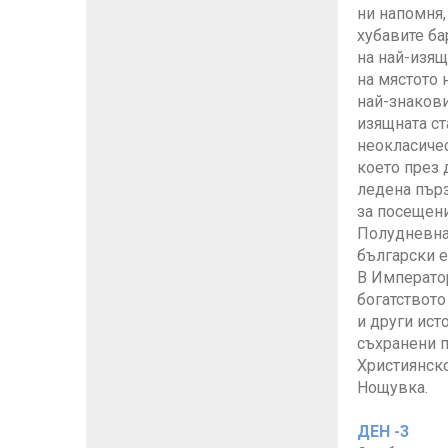
ни напомня,
хубавите ба
на най-изящ
на мястото 
най-знакови
изящната ст
неокласичес
което през 
ледена пърз
за посещени
Полудневна
български е
В Император
богатството
и други ист
съхранени п
Християнско
Нощувка.
ДЕН -3