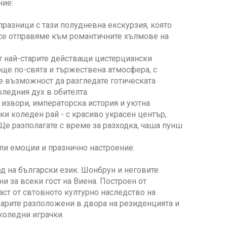
ние:
:
празници с тази полудневна екскурзия, която
 се отправяме към романтичните хълмове на
 от най-старите действащи цистерциански
още по-свята и тържествена атмосфера, с
те възможност да разгледате готическата
оледния дух в обителта.
 извори, императорска история и уютна
и коледен рай - с красиво украсен център,
 Ще разполагате с време за разходка, чаша пунш
пли емоции и празнично настроение.
д на български език. Шонбрун и неговите
 за всеки гост на Виена. Построен от
аст от свтовното културно наследство на
арите разположени в двора на резиденцията и
коледни играчки.