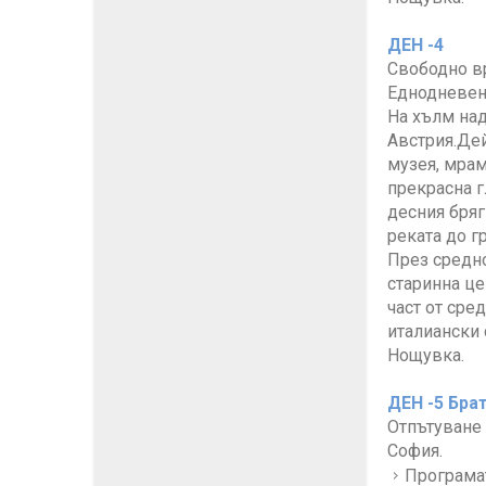
ДЕН -4
Свободно в
Еднодневен 
На хълм над
Австрия.Дей
музея, мрам
прекрасна г
десния бряг
реката до г
През средно
старинна це
част от сре
италиански 
Нощувка.
ДЕН -5 Бра
Отпътуване 
София.
Програмат