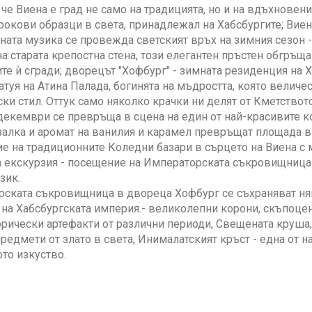
 че Виена е град не само на традицията, но и на вдъхновени
рокови образци в света, принадлежал на Хабсбургите; Виен
ната музика се провежда светският връх на зимния сезон -
на старата крепостна стена, този елегантен пръстен обгръщ
те ѝ сгради; дворецът "Хофбург" - зимната резиденция на 
атуя на Атина Палада, богинята на мъдростта, която величе
ки стил. Оттук само няколко крачки ни делят от Кметствот
декември се превръща в сцена на един от най-красивите ко
алка и аромат на ванилия и карамел превръщат площада в
е на традиционните Коледни базари в сърцето на Виена с 
 екскурзия - посещение на Императорската съкровищница 
зик.
ската съкровищница в двореца Хофбург се съхраняват няк
 на Хабсбургската империя.- великолепни корони, скъпоце
орически артефакти от различни периоди, Свещената круша, 
редмети от злато в света, Инималатският кръст - една от 
то изкуство.