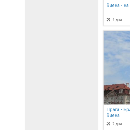
Виена - на
6 дни
Прага - Бр
Виена
7 дни