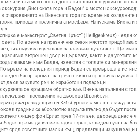
реме или възможност за допълнителни екскурзии по жела
екскурзия „Виенската гора и Баден” с местен екскурзовод
 в очарованието на Виенската гора по време на коледните 
тория, природа и празнична атмосфера. Напускаме Виена и
ора.
спирка е манастирът „Светия Кръст“ (Heiligenkreuz) - един
 света. По време на празничния сезон мястото придобива 
аса, тиха музика и усещане за вековна духовност. Ще има
, красивия вътрешен двор и църквата, както и да усетите к
родължаваме към Баден, известен с топлите си минерални
По време на коледния период Баден се превръща в истинск
коледен базар, аромат на греяно вино и празнична музика.
т да си закупите ръчно изработени подаръци.
кскурзията се връщаме обратно във Виена, изпълнени с то
 екскурзия - посещение на двореца Шьонбрун:
ераторска резиденция на Хабсбургите с местен екскурзово
окови градини са абсолютно задължително да бъдат постени
рхитект Фишер фон Ерлах през 17-ти век, двореца днес е ч
ободно време да изпиете един горещ коледен пунш на баз
дите сред осветените малки къщ, предлагащи изкушаващи 