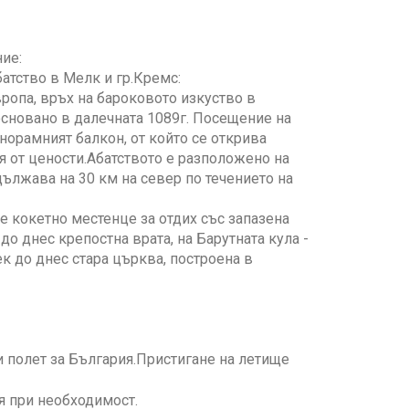
ие:
атство в Мелк и гр.Кремс:
ропа, връх на бароковото изкуство в
основано в далечната 1089г. Посещение на
норамният балкон, от който се открива
я от цености.Абатството е разположено на
дължава на 30 км на север по течението на
 кокетно местенце за отдих със запазена
до днес крепостна врата, на Барутната кула -
ек до днес стара църква, построена в
 полет за България.Пристигане на летище
я при необходимост.