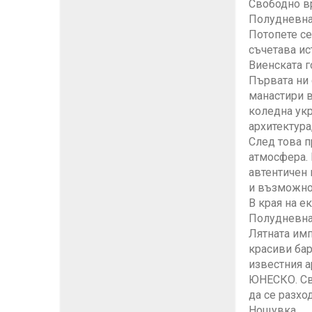
Свободно в
Полудневна 
Потопете се
съчетава ис
Виенската г
Първата ни 
манастири в
коледна укр
архитектура
След това п
атмосфера. 
автентичен 
и възможнос
В края на е
Полудневна
Лятната имп
красиви бар
известния а
ЮНЕСКО. Св
да се разхо
Нощувка.