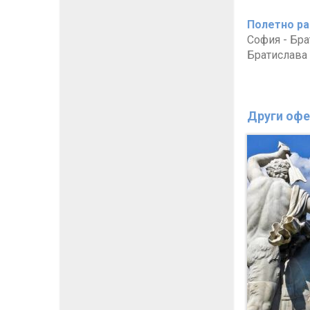
Полетно ра
София - Брат
Братислава -
Други офе