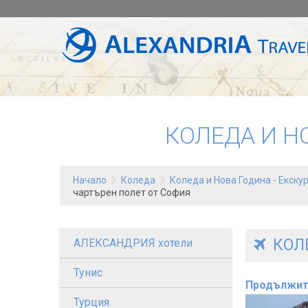
КОЛЕДА И Н
Начало
Коледа
Коледа и Нова Година - Eкску
чартърен полет от София
КОЛЕ
АЛЕКСАНДРИЯ хотели
Тунис
Продължит
Турция