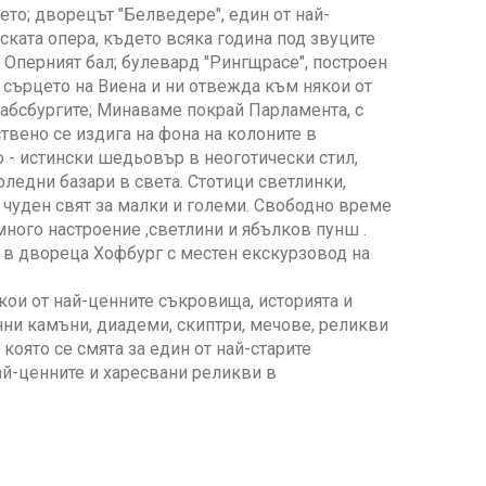
ето; дворецът "Белведере", един от най-
ската опера, където всяка година под звуците
 Оперният бал; булевард "Рингщрасе", построен
а сърцето на Виена и ни отвежда към някои от
Хабсбургите; Минаваме покрай Парламента, с
ствено се издига на фона на колоните в
о - истински шедьовър в неоготически стил,
ледни базари в света. Стотици светлинки,
 чуден свят за малки и големи. Свободно време
много настроение ,светлини и ябълков пунш .
в двореца Хофбург с местен екскурзовод на
ои от най-ценните съкровища, историята и
нни камъни, диадеми, скиптри, мечове, реликви
която се смята за един от най-старите
най-ценните и харесвани реликви в