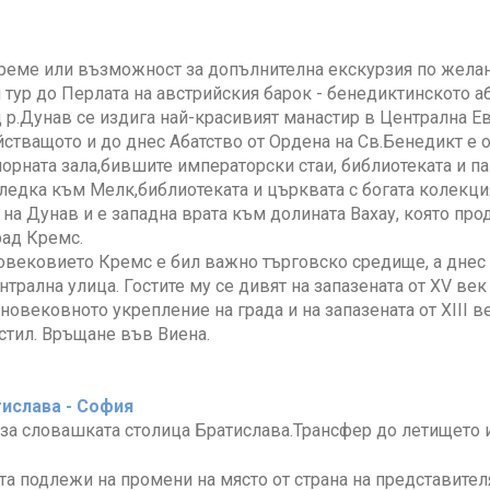
реме или възможност за допълнителна екскурзия по желан
тур до Перлата на австрийския барок - бенедиктинското аб
 р.Дунав се издига най-красивият манастир в Централна Ев
стващото и до днес Абатство от Ордена на Св.Бенедикт е 
орната зала,бившите императорски стаи, библиотеката и па
ледка към Мелк,библиотеката и църквата с богата колекци
 на Дунав и е западна врата към долината Вахау, която про
рад Кремс.
вековието Кремс е бил важно търговско средище, а днес е
нтрална улица. Гостите му се дивят на запазената от XV век 
дновековното укрепление на града и на запазената от XIII в
стил. Връщане във Виена.
тислава - София
за словашката столица Братислава.Трансфер до летището и
а подлежи на промени на място от страна на представител