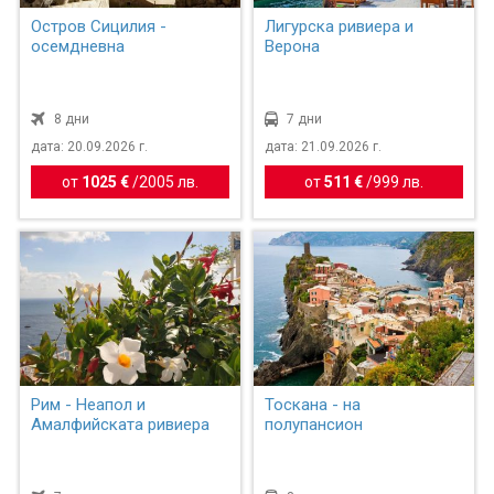
Остров Сицилия -
Лигурска ривиера и
осемдневна
Верона
8 дни
7 дни
дата: 20.09.2026 г.
дата: 21.09.2026 г.
от
1025 €
/
2005 лв.
от
511 €
/
999 лв.
Рим - Неапол и
Тоскана - на
Амалфийската ривиера
полупансион