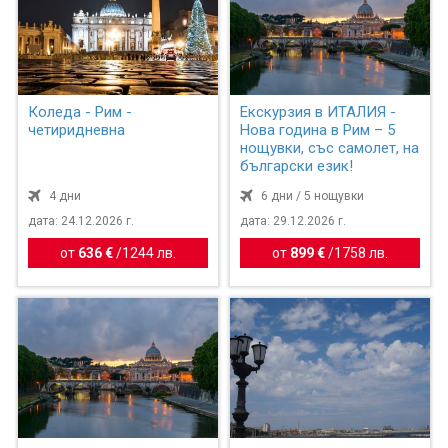
Коледа - Рим -
Екскурзия в ИТАЛИЯ -
четиридневна
Нова година в Рим – 5
нощувки, със самолет, на
български език!
4 дни
6 дни / 5 нощувки
дата: 24.12.2026 г.
дата: 29.12.2026 г.
от
636 €
/
1244 лв.
от
899 €
/
1758 лв.