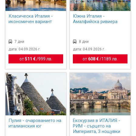
Класическа Италия -
Южна Италия -
икономичен вариант
Амалфийска ривиера
7 дни
8 дни
дата: 04.09.2026 г.
дата: 04.09.2026 г.
от
511 €
/
999 лв.
от
608 €
/
1189 лв.
Пулия - очарованието на
Екскурзия в ИТАЛИЯ -
италианския юг
РИМ - сърцето на
Империята, 3 нощувки