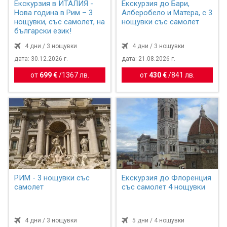
Екскурзия в ИТАЛИЯ -
Екскурзия до Бари,
Нова година в Рим – 3
Алберобело и Матера, с 3
нощувки, със самолет, на
нощувки със самолет
български език!
4 дни / 3 нощувки
4 дни / 3 нощувки
дата: 30.12.2026 г.
дата: 21.08.2026 г.
от
699 €
/
1367 лв.
от
430 €
/
841 лв.
РИМ - 3 нощувки със
Екскурзия до Флоренция
самолет
със самолет 4 нощувки
4 дни / 3 нощувки
5 дни / 4 нощувки