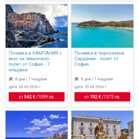
Почивка в КАМПАНИЯ с
Почивка в тюркоазена
вкус на лимончело -
Сардиния - полет от
полет от София - 7
София
нощувки
8 дни / 7 нощувки
8 дни / 7 нощувки
дата: 05.09.2026 г.
дата: 25.08.2026 г.
от
562 €
/
1099 лв.
от
702 €
/
1373 лв.