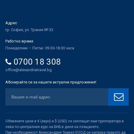
Адрес
гр. София, ул. Тракия № 33
Работно време
Понеделник – Петък: 09.30-18.30 часа
0700 18 308
office@alexandriatravel.bg
Абонирайте се за нашите актуални предложения!
Обявените цени в € (евро) и $ (USD) се заплащат към туроператора в
лева по централния курс на БНБ в деня на плащането.
При необходимост Александрия Травел ЕООД си запазва правото да