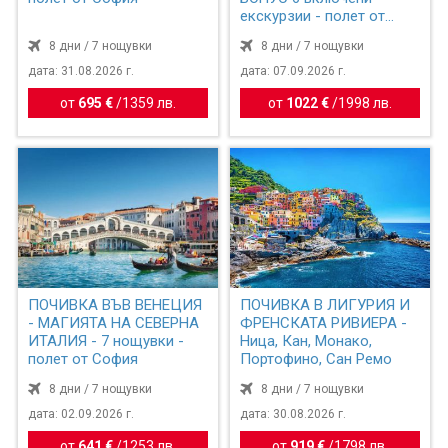
екскурзии - полет от
София
8 дни / 7 нощувки
8 дни / 7 нощувки
дата: 31.08.2026 г.
дата: 07.09.2026 г.
от
695 €
/
1359 лв.
от
1022 €
/
1998 лв.
ПОЧИВКА ВЪВ ВЕНЕЦИЯ
ПОЧИВКА В ЛИГУРИЯ И
- МАГИЯТА НА СЕВЕРНА
ФРЕНСКАТА РИВИЕРА -
ИТАЛИЯ - 7 нощувки -
Ница, Кан, Монако,
полет от София
Портофино, Сан Ремо
8 дни / 7 нощувки
8 дни / 7 нощувки
дата: 02.09.2026 г.
дата: 30.08.2026 г.
от
641 €
/
1253 лв.
от
919 €
/
1798 лв.