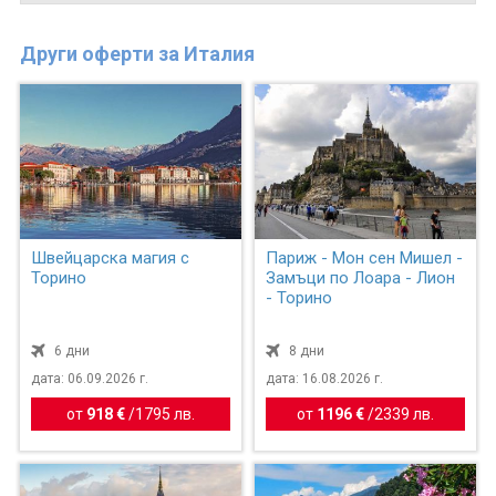
Други оферти за Италия
Швейцарска магия с
Париж - Мон сен Мишел -
Торино
Замъци по Лоара - Лион
- Торино
6 дни
8 дни
дата: 06.09.2026 г.
дата: 16.08.2026 г.
от
918 €
/
1795 лв.
от
1196 €
/
2339 лв.