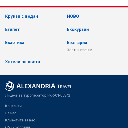
Круизи с водач
НОВО
Египет
Екскурзии
Екзотика
България
Златни пясъци
Хотели по света
Лиценз за туроператор РКК-01-05842
Контакти
За нас
Клиентите за нас
Общи условия