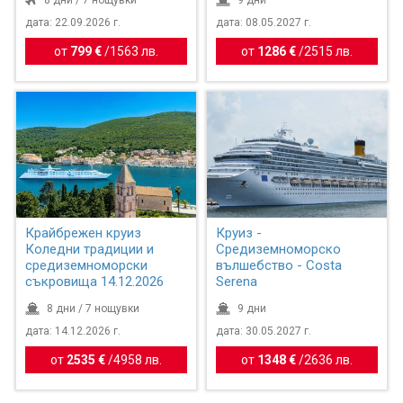
дата: 22.09.2026 г.
дата: 08.05.2027 г.
от
799 €
/
1563 лв.
от
1286 €
/
2515 лв.
Крайбрежен круиз
Круиз -
Коледни традиции и
Средиземноморско
средиземноморски
вълшебство - Costa
съкровища 14.12.2026
Serena
8 дни / 7 нощувки
9 дни
дата: 14.12.2026 г.
дата: 30.05.2027 г.
от
2535 €
/
4958 лв.
от
1348 €
/
2636 лв.