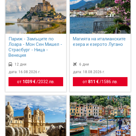
Париж - Замъците по
Магията на италианските
Лоара - Мон Сен Мишел -
езера и езерото Лугано
Страсбург - Ница -
Венеция
12 дни
6 дни
дата: 16.08.2026 г.
дата: 18.08.2026 г.
от
1039 €
/
2032 лв.
от
811 €
/
1586 лв.