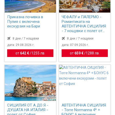
Приказна почивка в
ЧЕФАЛУ и ПАЛЕРМО -
Пулия с включена
Романтиката на
екскурзия на Бари
АВТЕНТИЧНА СИЦИЛИЯ
- 7 нощувки с полет от
София
8 дни / 7 нощувки
8 дни / 7 нощувки
дата: 29.08.2026 г.
дата: 07.09.2026 г.
от
642 €
/
1255 лв.
от
659 €
/
1288 лв.
СИЦИЛИЯ ОТ А ДО Я -
АВТЕНТИЧНА СИЦИЛИЯ
ДУШАТА НА ИТАЛИЯ -
- Torre Normanna 4* +
полет от София
БОНУС 6 включени