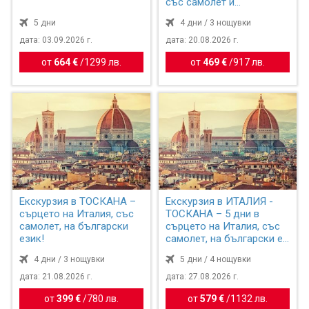
със самолет и
обслужване н...
5 дни
4 дни / 3 нощувки
дата: 03.09.2026 г.
дата: 20.08.2026 г.
от
664 €
/
1299 лв.
от
469 €
/
917 лв.
Екскурзия в ТОСКАНА –
Екскурзия в ИТАЛИЯ -
сърцето на Италия, със
ТОСКАНА – 5 дни в
самолет, на български
сърцето на Италия, със
език!
самолет, на български е...
4 дни / 3 нощувки
5 дни / 4 нощувки
дата: 21.08.2026 г.
дата: 27.08.2026 г.
от
399 €
/
780 лв.
от
579 €
/
1132 лв.