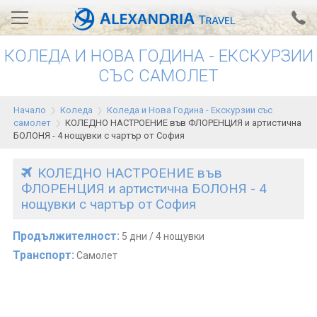
КОЛЕДА И НОВА ГОДИНА - EКСКУРЗИИ
Вход за агенти
Проверка на резервация
СЪС САМОЛЕТ
АЛЕКСАНДРИЯ хотели
Начало
Коледа
Коледа и Нова Година - Eкскурзии със
самолет
КОЛЕДНО НАСТРОЕНИЕ във ФЛОРЕНЦИЯ и артистична
Тунис
БОЛОНЯ - 4 нощувки с чартър от София
Турция
КОЛЕДНО НАСТРОЕНИЕ във
Гърция
ФЛОРЕНЦИЯ и артистична БОЛОНЯ - 4
нощувки с чартър от София
Египет
Продължителност:
5 дни / 4 нощувки
Екскурзии
Транспорт:
Самолет
0700 18 308
Запитване