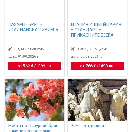
ЛАЗУРЕН БРЯГ и
ИТАЛИЯ И ШВЕЙЦАРИЯ
ИТАЛИАНСКА РИВИЕРА
– СТАНДАРТ –
ПРИКАЗНИТЕ ЕЗЕРА
8 дни / 7 нощувки
8 дни / 7 нощувки
дата: 01.09.2026 г.
дата: 09.08.2026 г.
от
562 €
/
1099 лв.
от
766 €
/
1499 лв.
Мечта по Лазурния бряг -
Рим - петдневна
самолетна програма