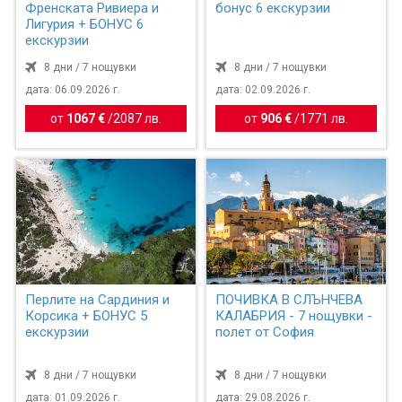
Френската Ривиера и
бонус 6 екскурзии
Лигурия + БОНУС 6
екскурзии
8 дни / 7 нощувки
8 дни / 7 нощувки
дата: 06.09.2026 г.
дата: 02.09.2026 г.
от
1067 €
/
2087 лв.
от
906 €
/
1771 лв.
Перлите на Сардиния и
ПОЧИВКА В СЛЪНЧЕВА
Корсика + БОНУС 5
КАЛАБРИЯ - 7 нощувки -
екскурзии
полет от София
8 дни / 7 нощувки
8 дни / 7 нощувки
дата: 01.09.2026 г.
дата: 29.08.2026 г.