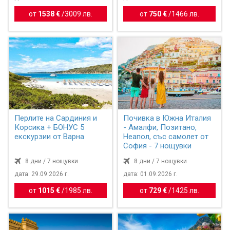
от
1538 €
/
3009 лв.
от
750 €
/
1466 лв.
Перлите на Сардиния и
Почивка в Южна Италия
Корсика + БОНУС 5
- Амалфи, Позитано,
екскурзии от Варна
Неапол, със самолет от
София - 7 нощувки
8 дни / 7 нощувки
8 дни / 7 нощувки
дата: 29.09.2026 г.
дата: 01.09.2026 г.
от
1015 €
/
1985 лв.
от
729 €
/
1425 лв.