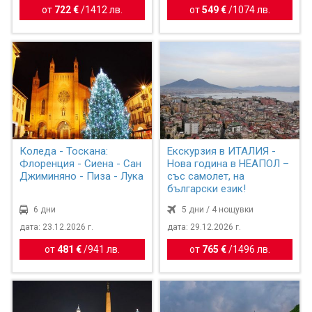
от
722 €
/
1412 лв.
от
549 €
/
1074 лв.
Коледа - Тоскана:
Екскурзия в ИТАЛИЯ -
Флоренция - Сиена - Сан
Нова година в НЕАПОЛ –
Джиминяно - Пиза - Лука
със самолет, на
български език!
6 дни
5 дни / 4 нощувки
дата: 23.12.2026 г.
дата: 29.12.2026 г.
от
481 €
/
941 лв.
от
765 €
/
1496 лв.