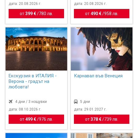
дата: 20.08.2026 г.
дата: 20.08.2026 г.
от
399 €
/
780 лв.
от
490 €
/
958 лв.
Екскурзия в ИТАЛИЯ -
Карнавал във Венеция
Верона - градът на
любовта!
4 дни / 3 нощувки
5 дни
дата: 08.10.2026 г.
дата: 29.01.2027 г.
от
499 €
/
976 лв.
от
378 €
/
739 лв.