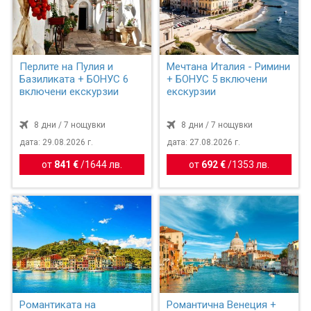
Перлите на Пулия и
Мечтана Италия - Римини
Базиликата + БОНУС 6
+ БОНУС 5 включени
включени екскурзии
екскурзии
8 дни / 7 нощувки
8 дни / 7 нощувки
дата: 29.08.2026 г.
дата: 27.08.2026 г.
от
841 €
/
1644 лв.
от
692 €
/
1353 лв.
Романтиката на
Романтична Венеция +