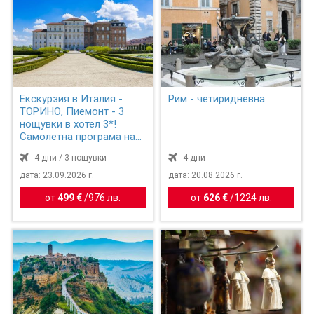
Екскурзия в Италия -
Рим - четиридневна
ТОРИНО, Пиемонт - 3
нощувки в хотел 3*!
Самолетна програма на
бъ...
4 дни / 3 нощувки
4 дни
дата: 23.09.2026 г.
дата: 20.08.2026 г.
от
499 €
/
976 лв.
от
626 €
/
1224 лв.