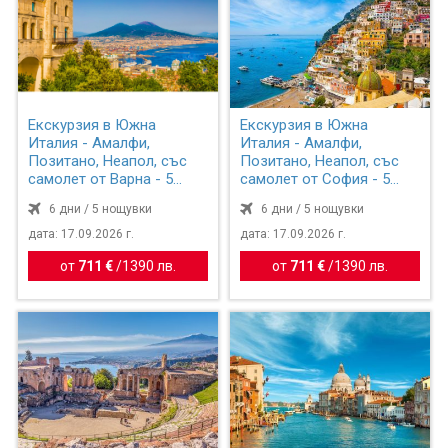
Екскурзия в Южна
Екскурзия в Южна
Италия - Амалфи,
Италия - Амалфи,
Позитано, Неапол, със
Позитано, Неапол, със
самолет от Варна - 5
самолет от София - 5
нощувки
нощувки
6 дни / 5 нощувки
6 дни / 5 нощувки
дата: 17.09.2026 г.
дата: 17.09.2026 г.
от
711 €
/
1390 лв.
от
711 €
/
1390 лв.