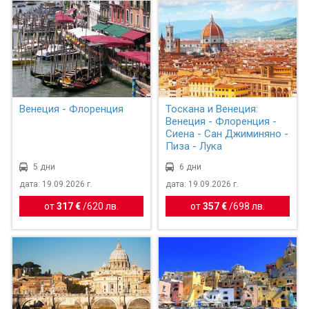
Венеция - Флоренция
Тоскана и Венеция:
Венеция - Флоренция -
Сиена - Сан Джиминяно -
Пиза - Лука
5 дни
6 дни
дата: 19.09.2026 г.
дата: 19.09.2026 г.
от
317 €
/
620 лв.
от
357 €
/
698 лв.