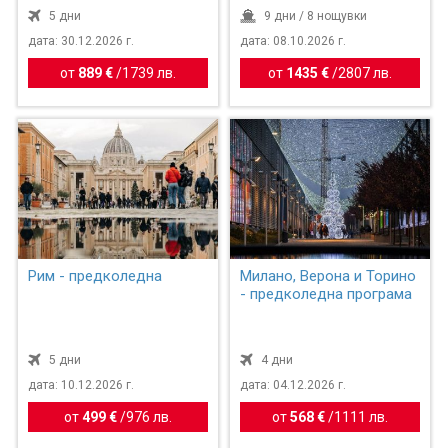
5 дни
9 дни / 8 нощувки
дата: 30.12.2026 г.
дата: 08.10.2026 г.
от
889 €
/
1739 лв.
от
1435 €
/
2807 лв.
Рим - предколедна
Милано, Верона и Торино
- предколедна програма
5 дни
4 дни
дата: 10.12.2026 г.
дата: 04.12.2026 г.
от
499 €
/
976 лв.
от
568 €
/
1111 лв.