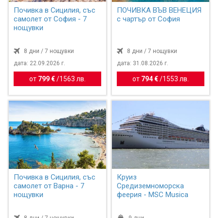
Почивка в Сицилия, със
ПОЧИВКА ВЪВ ВЕНЕЦИЯ
самолет от София - 7
с чартър от София
нощувки
8 дни / 7 нощувки
8 дни / 7 нощувки
дата: 22.09.2026 г.
дата: 31.08.2026 г.
от
799 €
/
1563 лв.
от
794 €
/
1553 лв.
Почивка в Сицилия, със
Круиз
самолет от Варна - 7
Средиземноморска
нощувки
феерия - MSC Musica
8 дни / 7 нощувки
9 дни